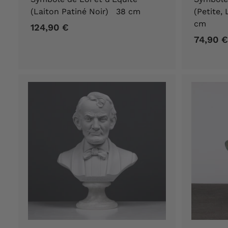
(Laiton Patiné Noir) 38 cm
(Petite,
cm
124,90 €
1
74,90 €
2
4
,
9
0
€