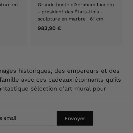
pture en
Grande buste d'Abraham Lincoln
- président des États-Unis -
sculpture en marbre 61 cm
983,90 €
9
8
3
,
9
0
nnages historiques, des empereurs et des
€
amille avec ces cadeaux étonnants qu'ils
ntastique sélection d'art mural pour
Envoyer
l