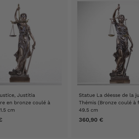
ustice, Justitia
Statue La déesse de la ju
re en bronze coulé à
Thémis (Bronze coulé à 
1.5 cm
49.5 cm
€
1
360,90 €
3
0
6
0
0