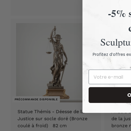
5
-5% s
,
9
0
Sculptur
€
Profitez d’offres 
O
PRÉCOMMANDE DISPONIBLE
ÉPUISÉ
Statue Thémis - Déesse de la
Anubis à
Justice sur socle doré (Bronze
de la ju
coulé à froid) 82 cm
bronze 