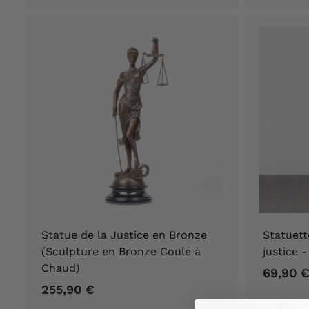
9
0
€
Statue de la Justice en Bronze
Statuett
(Sculpture en Bronze Coulé à
justice 
Chaud)
69,90 
255,90 €
2
5