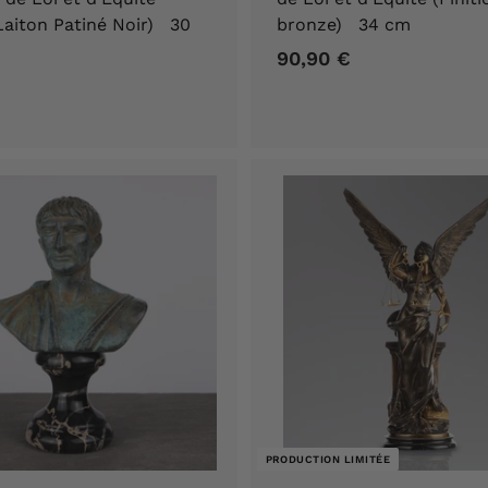
 Laiton Patiné Noir) 30
bronze) 34 cm
90,90 €
9
7
0
4
,
,
9
9
0
0
€
€
PRODUCTION LIMITÉE