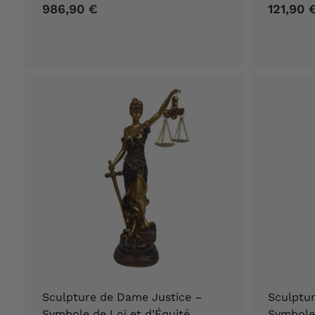
986,90 €
9
121,90 
8
6
,
9
0
€
Sculpture de Dame Justice –
Sculptu
Symbole de Loi et d’Équité
Symbole 