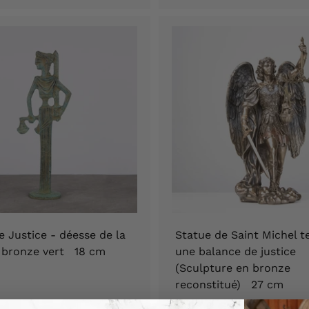
4
5
,
,
9
9
0
0
€
€
e Justice - déesse de la
Statue de Saint Michel t
- bronze vert 18 cm
une balance de justice
(Sculpture en bronze
€
6
reconstitué) 27 cm
9
149,90 €
1