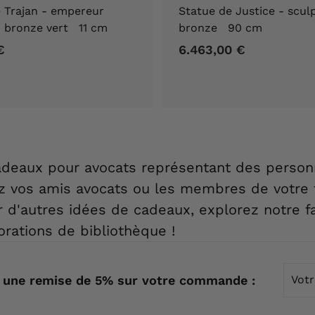
 Trajan - empereur
Statue de Justice - scul
- bronze vert 11 cm
bronze 90 cm
€
1
6.463,00 €
6
5
.
0
4
,
6
9
3
0
,
€
0
cadeaux pour avocats représentant des perso
0
z vos amis avocats ou les membres de votre f
€
 d'autres idées de cadeaux, explorez notre fa
orations de bibliothèque !
Votre
 une remise de 5% sur votre commande :
emai