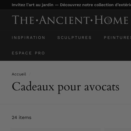
Passer
Invitez l’art au jardin — Découvrez notre collection d’extér
au
Diaporama
contenu
T
Pause
h
e
INSPIRATION
SCULPTURES
PEINTURE
A
n
ESPACE PRO
c
i
Accueil
/
e
Cadeaux pour avocats
n
t
H
o
m
24 items
e