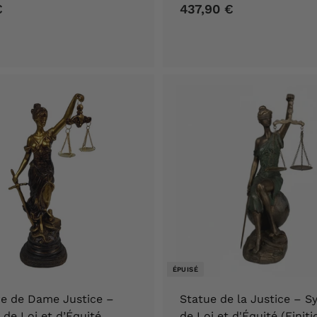
€
1
437,90 €
4
2
3
1
7
,
,
9
9
0
0
€
€
ÉPUISÉ
re de Dame Justice –
Statue de la Justice – 
de Loi et d’Équité
de Loi et d'Équité (Finiti