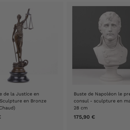
,
,
9
9
0
0
€
€
e de la Justice en
Buste de Napoléon le pr
(Sculpture en Bronze
consul - sculpture en 
 Chaud)
28 cm
€
1
175,90 €
1
1
7