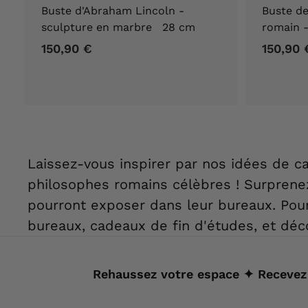
Buste d'Abraham Lincoln -
Buste de
sculpture en marbre 28 cm
romain 
150,90 €
1
150,90 
5
0
,
9
0
€
Laissez-vous inspirer par nos idées de 
philosophes romains célèbres ! Surprene
pourront exposer dans leur bureaux. Pour
bureaux, cadeaux de fin d'études, et déc
Rehaussez votre espace ✦ Recevez