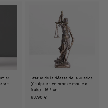
9
0
€
emier
Statue de la déesse de la Justice
marbre
(Sculpture en bronze moulé à
froid) 16.5 cm
63,90 €
6
3