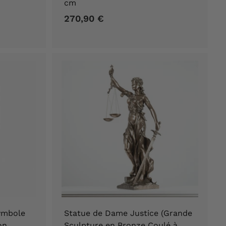
cm
270,90 €
2
7
0
,
9
0
€
Symbole
Statue de Dame Justice (Grande
on
Sculpture en Bronze Coulé à