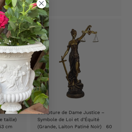
8
,
9
0
€
Sculpture de Dame Justice –
 taille)
Symbole de Loi et d’Équité
53 cm
(Grande, Laiton Patiné Noir) 60