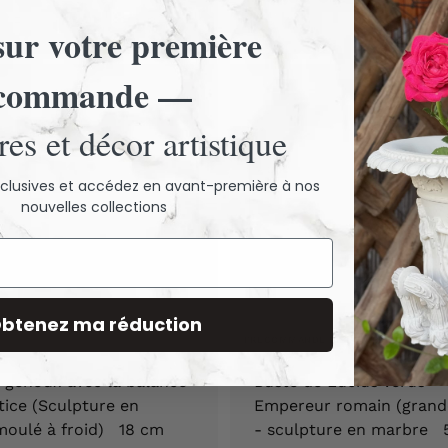
,
4
9
ur votre première
9
0
,
commande —
€
9
0
es et décor artistique
€
exclusives et accédez en avant-première à nos
nouvelles collections
btenez ma réduction
PRÉCOMMANDE DISPONIBLE
 genoux avec la balance
Buste de Lucius Verus -
stice (Sculpture en
Empereur romain (grande
moulé à froid) 18 cm
- sculpture en marbre 