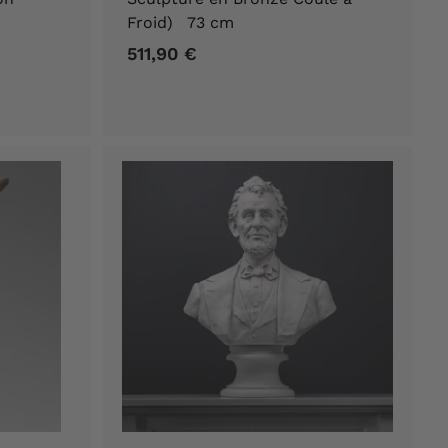
Froid) 73 cm
511,90 €
5
1
1
,
9
0
€