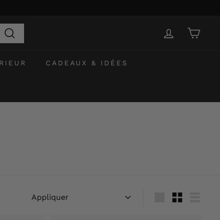
Recherche
RIEUR
CADEAUX & IDÉES
Appliquer
Grande
Petit
Lister