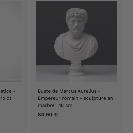
stice -
Buste de Marcus Aurelius -
froid)
Empereur romain - sculpture en
marbre 18 cm
84,90 €
8
4
,