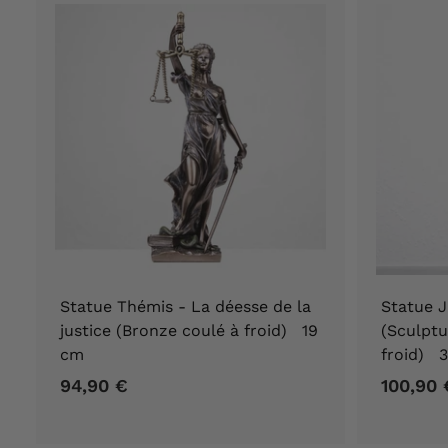
F
r
a
n
c
e
Statue Thémis - La déesse de la
Statue J
justice (Bronze coulé à froid) 19
(Sculptu
cm
froid) 3
94,90 €
9
100,90 
4
,