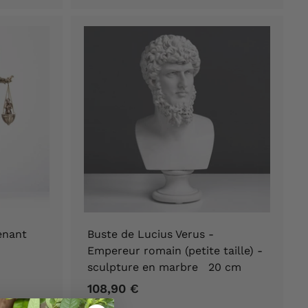
,
9
0
€
enant
Buste de Lucius Verus -
Empereur romain (petite taille) -
sculpture en marbre 20 cm
108,90 €
1
0