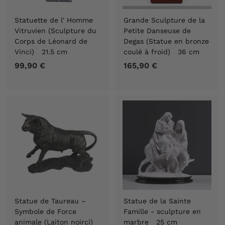
Statuette de l' Homme
Grande Sculpture de la
Vitruvien (Sculpture du
Petite Danseuse de
Corps de Léonard de
Degas (Statue en bronze
Vinci) 21.5 cm
coulé à froid) 36 cm
99,90 €
9
165,90 €
1
9
6
,
5
9
,
0
9
€
0
€
Statue de Taureau –
Statue de la Sainte
Symbole de Force
Famille - sculpture en
animale (Laiton noirci)
marbre 25 cm