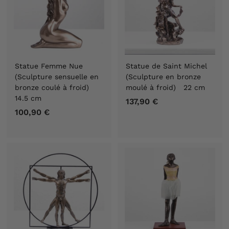
Statue Femme Nue
Statue de Saint Michel
(Sculpture sensuelle en
(Sculpture en bronze
bronze coulé à froid)
moulé à froid) 22 cm
14.5 cm
137,90 €
1
100,90 €
1
3
0
7
0
,
,
9
9
0
0
€
€