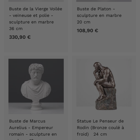
Buste de la Vierge Voilée
Buste de Platon -
- veineuse et polie -
sculpture en marbre
sculpture en marbre
20 cm
36 cm
108,90 €
1
330,90 €
3
0
3
8
0
,
,
9
9
0
0
€
€
Buste de Marcus
Statue Le Penseur de
Aurelius - Empereur
Rodin (Bronze coulé à
romain - sculpture en
froid) 24 cm