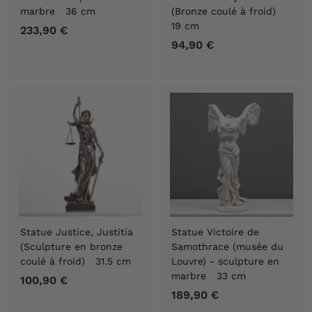
€
€
marbre 36 cm
(Bronze coulé à froid)
19 cm
233,90 €
2
94,90 €
9
3
4
3
,
,
9
9
0
0
€
€
Statue Justice, Justitia
Statue Victoire de
(Sculpture en bronze
Samothrace (musée du
coulé à froid) 31.5 cm
Louvre) - sculpture en
marbre 33 cm
100,90 €
1
189,90 €
1
0
8