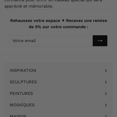
apprécié et mémorable.
Rehaussez votre espace ✦ Recevez une remise
de 5% sur votre commande :
Votre
email
INSPIRATION
Ouvrir
le
SCULPTURES
Ouvrir
menu
le
PEINTURES
Ouvrir
menu
le
MOSAÏQUES
Ouvrir
menu
le
MAISON