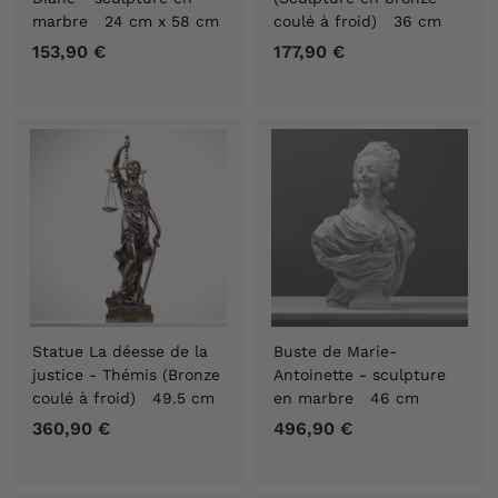
marbre 24 cm x 58 cm
coulé à froid) 36 cm
153,90 €
1
177,90 €
1
5
7
3
7
,
,
9
9
0
0
€
€
Statue La déesse de la
Buste de Marie-
justice - Thémis (Bronze
Antoinette - sculpture
coulé à froid) 49.5 cm
en marbre 46 cm
360,90 €
3
496,90 €
4
6
9
0
6