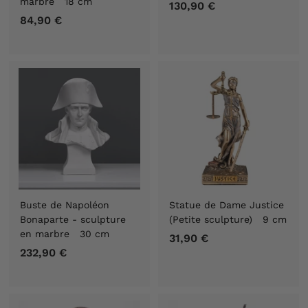
marbre 18 cm
130,90 €
1
84,90 €
8
3
4
0
,
,
9
9
0
0
€
€
Buste de Napoléon
Statue de Dame Justice
Bonaparte - sculpture
(Petite sculpture) 9 cm
en marbre 30 cm
31,90 €
3
232,90 €
2
1
3
,
2
9
,
0