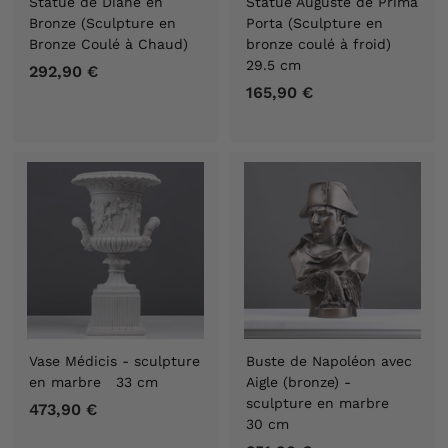
Statue de Diane en
Statue Auguste de Prima
Bronze (Sculpture en
Porta (Sculpture en
Bronze Coulé à Chaud)
bronze coulé à froid)
29.5 cm
292,90 €
2
165,90 €
1
9
6
2
5
,
,
9
9
0
0
€
€
Vase Médicis - sculpture
Buste de Napoléon avec
en marbre 33 cm
Aigle (bronze) -
sculpture en marbre
473,90 €
4
30 cm
7