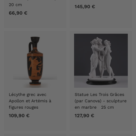
20 cm
145,90 €
1
66,90 €
6
4
6
5
,
,
9
9
0
0
€
€
Lécythe grec avec
Statue Les Trois Grâces
Apollon et Artémis à
(par Canova) - sculpture
figures rouges
en marbre 25 cm
109,90 €
1
127,90 €
1
0
2
9
7