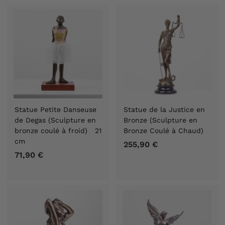
,
9
9
0
0
€
€
Statue Petite Danseuse
Statue de la Justice en
de Degas (Sculpture en
Bronze (Sculpture en
bronze coulé à froid) 21
Bronze Coulé à Chaud)
cm
255,90 €
2
71,90 €
7
5
1
5
,
,
9
9
0
0
€
€