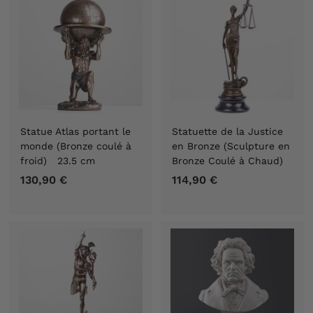
9
€
0
€
Statue Atlas portant le
Statuette de la Justice
monde (Bronze coulé à
en Bronze (Sculpture en
froid) 23.5 cm
Bronze Coulé à Chaud)
130,90 €
1
114,90 €
1
3
1
0
4
,
,
9
9
0
0
€
€