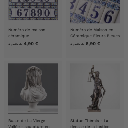
F
r
a
n
Numéro de maison
Numéro de Maison en
c
céramique
Céramique Fleurs Bleues
e
4,90 €
À
6,90 €
À
À partir de
À partir de
p
p
a
a
r
r
t
t
i
i
r
r
d
d
e
e
4
6
,
,
9
9
Buste de La Vierge
Statue Thémis - La
0
0
Voilée - sculpture en
déesse de la justice