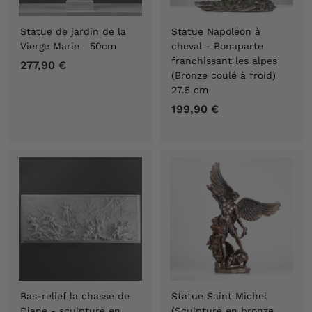
Statue de jardin de la
Statue Napoléon à
Vierge Marie 50cm
cheval - Bonaparte
franchissant les alpes
277,90 €
2
(Bronze coulé à froid)
7
27.5 cm
7
199,90 €
1
,
9
9
9
0
,
€
9
0
€
Bas-relief la chasse de
Statue Saint Michel
Diane - sculpture en
(Sculpture en bronze