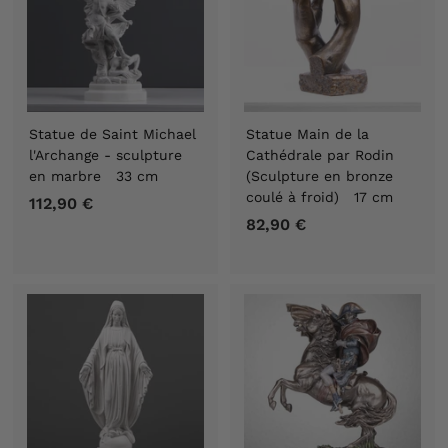
r
d
e
6
,
9
Statue de Saint Michael
Statue Main de la
0
l'Archange - sculpture
Cathédrale par Rodin
€
en marbre 33 cm
(Sculpture en bronze
coulé à froid) 17 cm
112,90 €
1
82,90 €
8
1
2
2
,
,
9
9
0
0
€
€