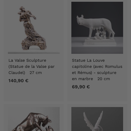
,
,
9
9
0
0
€
€
La Valse Sculpture
Statue La Louve
(Statue de la Valse par
capitoline (avec Romulus
Claudel) 27 cm
et Rémus) - sculpture
en marbre 20 cm
140,90 €
1
69,90 €
6
4
9
0
,
,
9
9
0
0
€
€