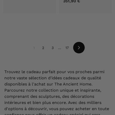
351,90 €
3
3
5
,
1
9
,
0
9
€
0
€
1
2
3
…
17
Suivant
Trouvez le cadeau parfait pour vos proches parmi
notre vaste sélection d'idées cadeaux de qualité
disponibles à l'achat sur The Ancient Home.
Parcourez notre collection unique et inspirante,
comprenant des sculptures, des décorations
intérieures et bien plus encore. Avec des milliers
d'options à découvrir, vous pouvez acheter en toute
confiance pour offrir un cadeau spécial qui sera