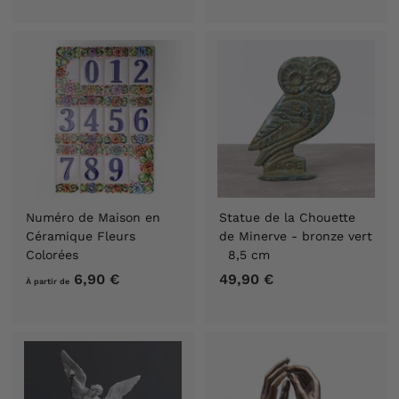
0
9
,
,
9
9
0
0
€
€
Numéro de Maison en
Statue de la Chouette
Céramique Fleurs
de Minerve - bronze vert
Colorées
8,5 cm
6,90 €
À
49,90 €
4
À partir de
p
9
a
,
r
9
t
0
i
€