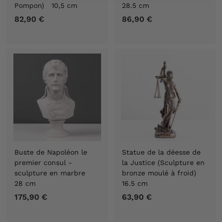
Pompon) 10,5 cm
28.5 cm
82,90 €
8
86,90 €
8
2
6
,
,
9
9
0
0
€
€
Buste de Napoléon le
Statue de la déesse de
premier consul -
la Justice (Sculpture en
sculpture en marbre
bronze moulé à froid)
28 cm
16.5 cm
175,90 €
1
63,90 €
6
7
3
5
,