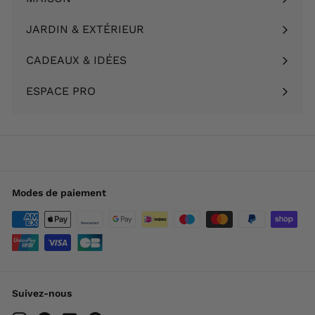
Ouvrir
menu
le
JARDIN & EXTÉRIEUR
Ouvrir
menu
le
CADEAUX & IDÉES
Ouvrir
menu
le
ESPACE PRO
menu
Modes de paiement
Suivez-nous