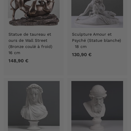
Statue de taureau et
Sculpture Amour et
ours de Wall Street
Psyché (Statue blanche)
(Bronze coulé à froid)
18 cm
16 cm
130,90 €
1
148,90 €
1
3
4
0
8
,
,
9
9
0
0
€
€