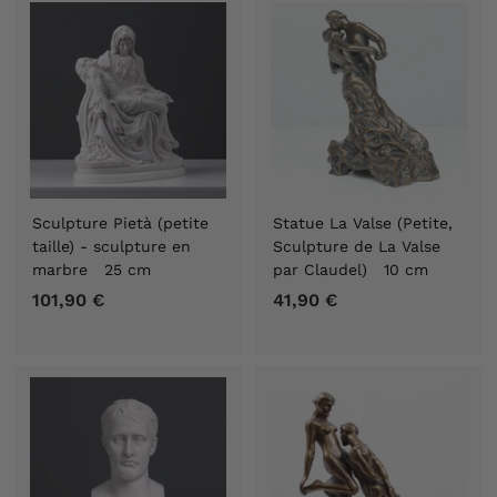
,
,
9
9
0
0
€
€
Sculpture Pietà (petite
Statue La Valse (Petite,
taille) - sculpture en
Sculpture de La Valse
marbre 25 cm
par Claudel) 10 cm
101,90 €
1
41,90 €
4
0
1
1
,
,
9
9
0
0
€
€