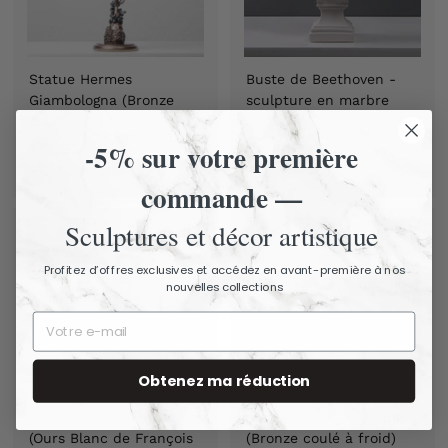
Statue Hermes
Buste de Beethoven -
Giambologna (Bronze
sculpture en marbre
coulé à froid) 37 cm
28 cm
-5% sur votre première
179,90 €
1
175,90 €
1
7
7
commande —
9
5
,
,
Sculptures et décor artistique
9
9
0
0
Profitez d’offres exclusives et accédez en avant-première à nos
nouvelles collections
€
€
Obtenez ma réduction
Statue d'Ours Polaire
Statue Déesse Fortuna
(Ours Blanc de François
(Bronze coulé à froid)