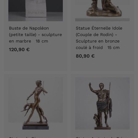
Buste de Napoléon
Statue Éternelle Idole
(petite taille) - sculpture
(Couple de Rodin) -
en marbre 18 cm
Sculpture en bronze
coulé à froid 15 cm
120,90 €
1
80,90 €
8
2
0
0
,
,
9
9
0
0
€
€