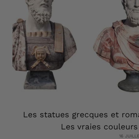
F
r
a
n
c
e
Les statues grecques et roma
Les vraies couleur
16 JUILL