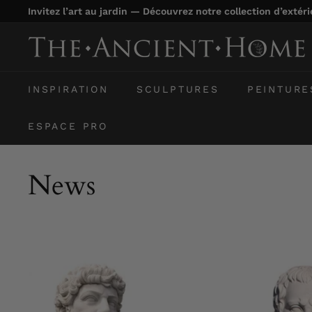
Passer
Invitez l’art au jardin — Découvrez notre collection d’extér
au
Diaporama
contenu
T
Pause
h
e
INSPIRATION
SCULPTURES
PEINTURE
A
n
ESPACE PRO
c
i
News
e
n
t
H
o
m
e