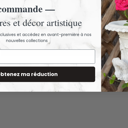
commande —
es et décor artistique
exclusives et accédez en avant-première à nos
nouvelles collections
Décoration de jardin avec des sculptures -
Conseils et idées
btenez ma réduction
19 JANVIER, 2024