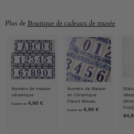
a
r
t
Plus de
Boutique de cadeaux de musée
i
r
d
e
6
,
9
0
€
Numéro de maison
Numéro de Maison
Stat
céramique
en Céramique
déess
Fleurs Bleues
(Bron
4,90 €
À
À partir de
froi
6,90 €
À
p
À partir de
94,9
p
a
a
r
r
t