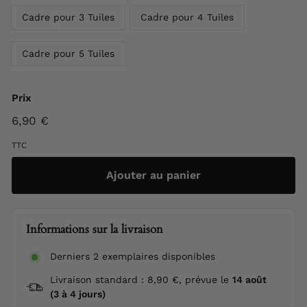
Cadre pour 3 Tuiles
Cadre pour 4 Tuiles
Cadre pour 5 Tuiles
Prix
Prix
6,90 €
6,90
régulier
€
TTC
Ajouter au panier
Informations sur la livraison
Derniers 2 exemplaires disponibles
Livraison standard : 8,90 €, prévue le
14 août
(3 à 4 jours)