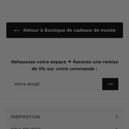
t
i
i
r
r
d
d
e
Retour à Boutique de cadeaux de musée
e
4
6
,
,
9
9
0
0
€
Rehaussez votre espace ✦ Recevez une remise
€
de 5% sur votre commande :
Votre
email
INSPIRATION
Ouvrir
le