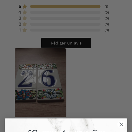
5
(
1
)
4
(
0
)
3
(
0
)
2
(
0
)
1
(
0
)
Rédiger un avis
Laurence