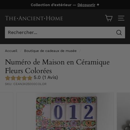
Passer
Collection d’extérieur —
Découvrir
✦
au
Diaporama
contenu
T
Pause
NAVI
h
e
Rech
A
n
Accueil
/
Boutique de cadeaux de musée
/
c
Numéro de Maison en Céramique
i
Fleurs Colorées
e
5.0 (1 Avis)
n
SKU:
CEAN3425000COLOR
t
H
o
m
e