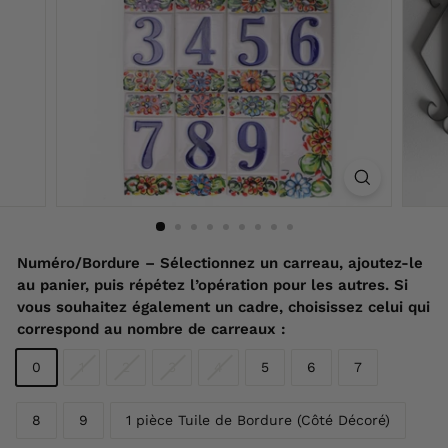
F
r
a
n
c
e
Numéro/Bordure – Sélectionnez un carreau, ajoutez-le
au panier, puis répétez l’opération pour les autres. Si
vous souhaitez également un cadre, choisissez celui qui
correspond au nombre de carreaux :
0
1
2
3
4
5
6
7
8
9
1 pièce Tuile de Bordure (Côté Décoré)