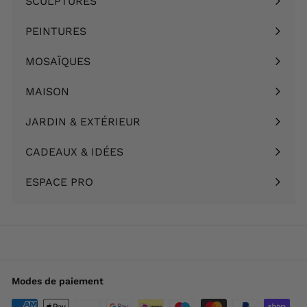
SCULPTURES
Ouvrir
menu
le
PEINTURES
Ouvrir
menu
le
MOSAÏQUES
Ouvrir
menu
le
MAISON
Ouvrir
menu
le
JARDIN & EXTÉRIEUR
Ouvrir
menu
le
CADEAUX & IDÉES
Ouvrir
menu
le
ESPACE PRO
menu
Modes de paiement