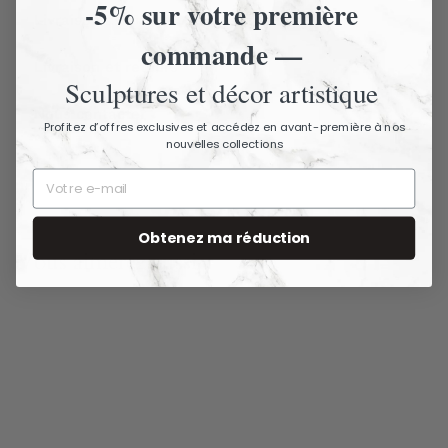
-5% sur votre première
Livraison assurée - Articles fragiles
commande —
Livraison et retours
Sculptures et décor artistique
Nous contacter
Profitez d’offres exclusives et accédez en avant-première à nos
nouvelles collections
Obtenez ma réduction
Vous aimerez aussi