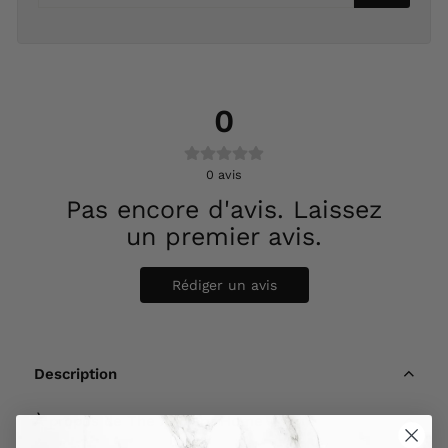
0
0
avis
Pas encore d'avis. Laissez
un premier avis.
Rédiger un avis
Description
À propos de The Ancient Home