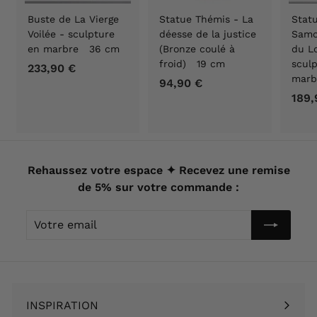
Buste de La Vierge
Statue Thémis - La
Statu
Voilée - sculpture
déesse de la justice
Samo
en marbre 36 cm
(Bronze coulé à
du Lo
froid) 19 cm
scul
233,90 €
2
marb
94,90 €
9
3
189,
4
3
,
,
9
9
0
0
€
Rehaussez votre espace ✦ Recevez une remise
€
de 5% sur votre commande :
Votre
email
INSPIRATION
Ouvrir