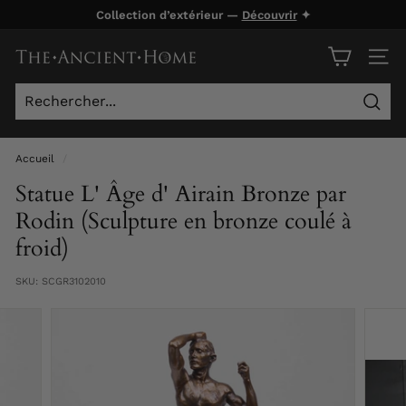
Passer
Collection d’extérieur —
Découvrir
✦
au
Diaporama
contenu
T
Pause
NAVI
h
e
Rech
A
n
Accueil
/
c
Statue L' Âge d' Airain Bronze par
i
Rodin (Sculpture en bronze coulé à
e
froid)
n
t
SKU:
SCGR3102010
H
o
m
e