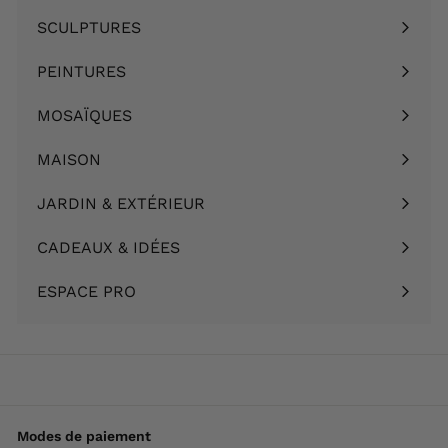
le
SCULPTURES
Ouvrir
menu
le
PEINTURES
Ouvrir
menu
le
MOSAÏQUES
Ouvrir
menu
le
MAISON
Ouvrir
menu
le
JARDIN & EXTÉRIEUR
Ouvrir
menu
le
CADEAUX & IDÉES
Ouvrir
menu
le
ESPACE PRO
menu
Modes de paiement