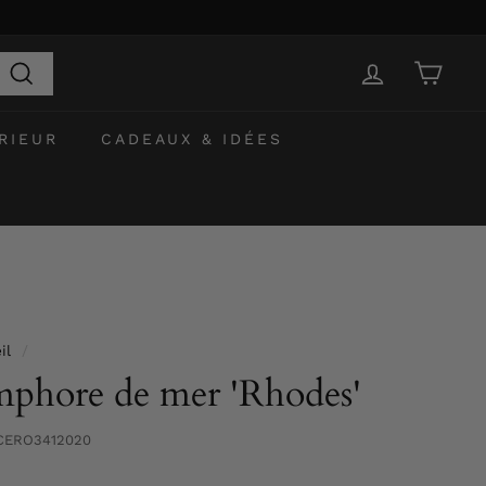
Recherche
RIEUR
CADEAUX & IDÉES
il
/
phore de mer 'Rhodes'
CERO3412020