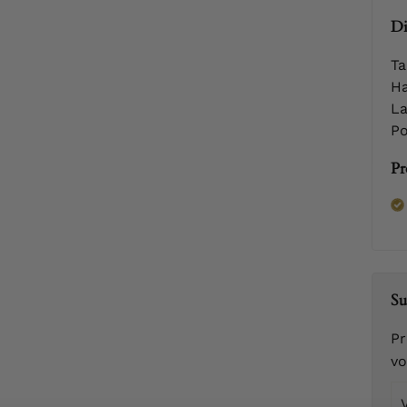
Di
Ta
Ha
La
Po
Pr
Su
Pr
v
Vo