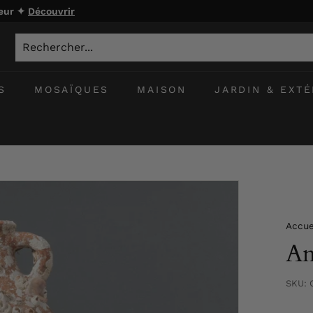
ieur ✦
Découvrir
S
MOSAÏQUES
MAISON
JARDIN & EXTÉ
Accue
Am
SKU: