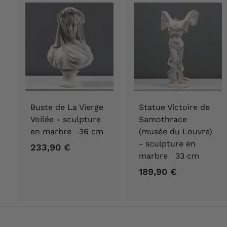
e
2
7
5
,
0
0
€
Buste de La Vierge
Statue Victoire de
Voilée - sculpture
Samothrace
en marbre 36 cm
(musée du Louvre)
- sculpture en
233,90 €
2
marbre 33 cm
3
189,90 €
1
3
8
,
9
9
,
0
9