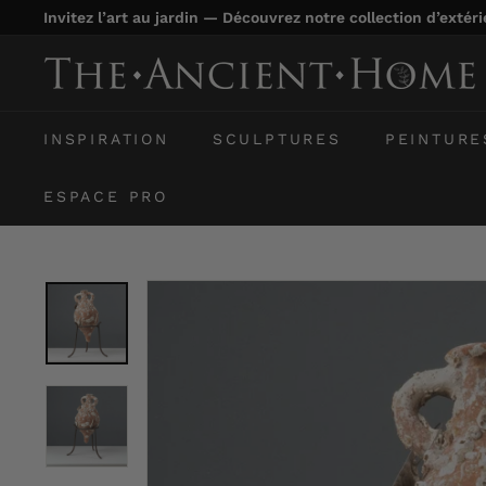
Passer
Invitez l’art au jardin — Découvrez notre collection d’extér
au
Diaporama
contenu
T
Pause
h
e
INSPIRATION
SCULPTURES
PEINTURE
A
n
ESPACE PRO
c
i
e
n
t
H
o
m
e