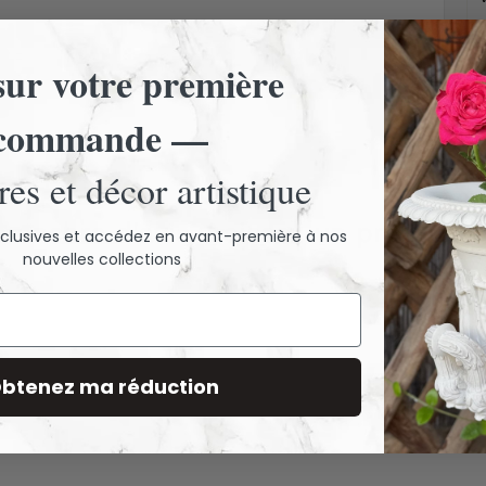
em
ur votre première
commande —
es et décor artistique
 encore d'avis. Laissez un premier a
exclusives et accédez en avant-première à nos
nouvelles collections
btenez ma réduction