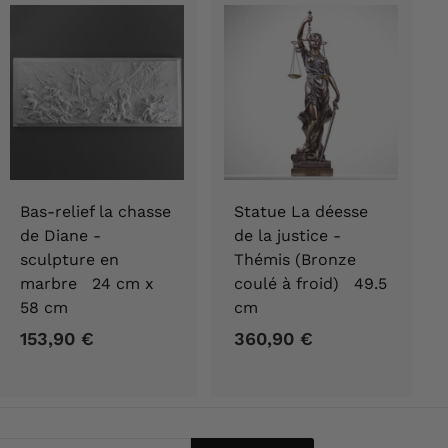
Bas-relief la chasse
Statue La déesse
de Diane -
de la justice -
sculpture en
Thémis (Bronze
marbre 24 cm x
coulé à froid) 49.5
58 cm
cm
153,90 €
1
360,90 €
3
5
6
3
0
,
,
9
9