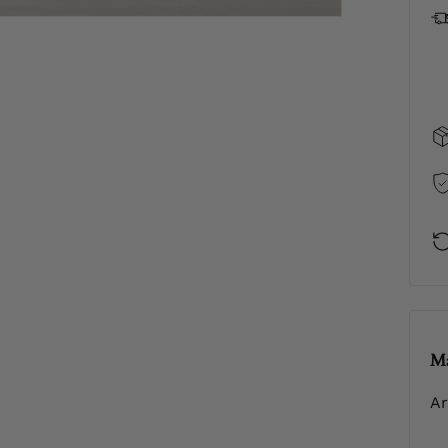
Ma
Ar