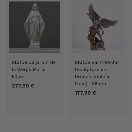
Statue de jardin de
Statue Saint Michel
la Vierge Marie
(Sculpture en
50cm
bronze coulé à
froid) 36 cm
277,90 €
2
177,90 €
1
7
7
7
7
,
,
9
9
0