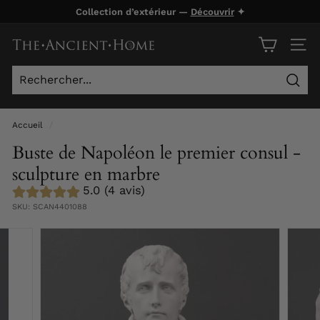
Passer
Collection d’extérieur —
Découvrir
✦
au
Diaporama
contenu
T
Pause
NAVI
h
e
Rech
A
n
Accueil
/
c
Buste de Napoléon le premier consul -
i
sculpture en marbre
e
5.0 (4 avis)
n
SKU:
SCAN4401088
t
H
o
m
e