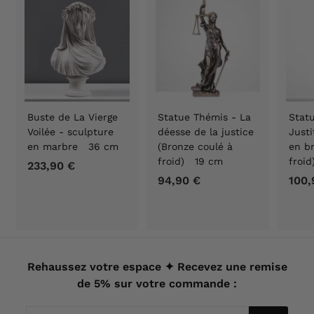
Buste de La Vierge
Statue Thémis - La
Statu
Voilée - sculpture
déesse de la justice
Justi
en marbre 36 cm
(Bronze coulé à
en b
froid) 19 cm
froi
233,90 €
2
94,90 €
9
100,
3
4
3
,
,
9
9
0
0
€
Rehaussez votre espace ✦ Recevez une remise
€
de 5% sur votre commande :
Votre