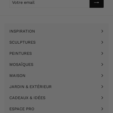
email
INSPIRATION
Ouvrir
le
SCULPTURES
Ouvrir
menu
le
PEINTURES
Ouvrir
menu
le
MOSAÏQUES
Ouvrir
menu
le
MAISON
Ouvrir
menu
le
JARDIN & EXTÉRIEUR
Ouvrir
menu
le
CADEAUX & IDÉES
Ouvrir
menu
le
ESPACE PRO
menu