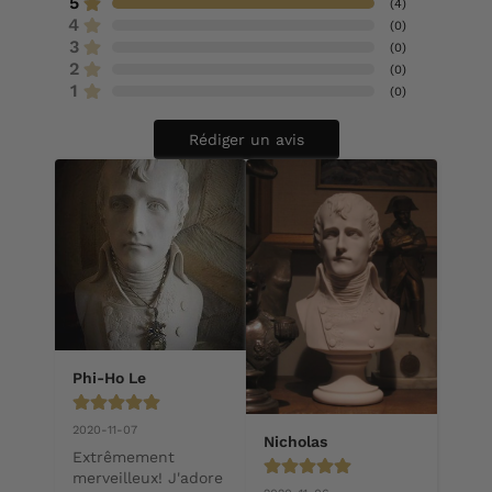
5
(
4
)
4
(
0
)
3
(
0
)
2
(
0
)
1
(
0
)
Rédiger un avis
Phi-Ho Le
2020-11-07
Nicholas
Extrêmement 
merveilleux! J'adore 