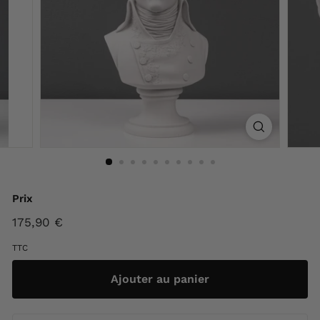
F
r
a
n
c
e
Prix
Prix
175,90 €
175,90
régulier
€
TTC
Ajouter au panier