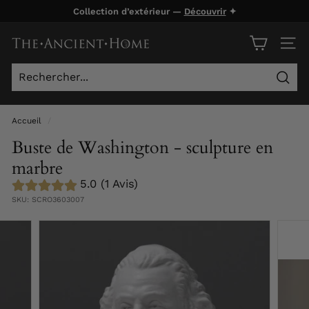
Passer
Collection d’extérieur —
Découvrir
✦
au
Diaporama
contenu
T
Pause
NAVI
h
e
Rech
A
n
Accueil
/
c
Buste de Washington - sculpture en
i
marbre
e
5.0 (1 Avis)
n
SKU:
SCRO3603007
t
H
o
m
e