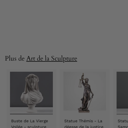
Buste de
Washington -
sculpture en
marbre 13,5 cm
86,90 €
8
6
,
9
0
Plus de
Art de la Sculpture
€
Buste de La Vierge
Statue Thémis - La
Statu
Voilée - sculpture
déesse de la justice
Samo