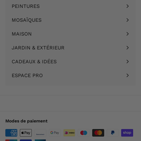
le
PEINTURES
Ouvrir
menu
le
MOSAÏQUES
Ouvrir
menu
le
MAISON
Ouvrir
menu
le
JARDIN & EXTÉRIEUR
Ouvrir
menu
le
CADEAUX & IDÉES
Ouvrir
menu
le
ESPACE PRO
menu
Modes de paiement