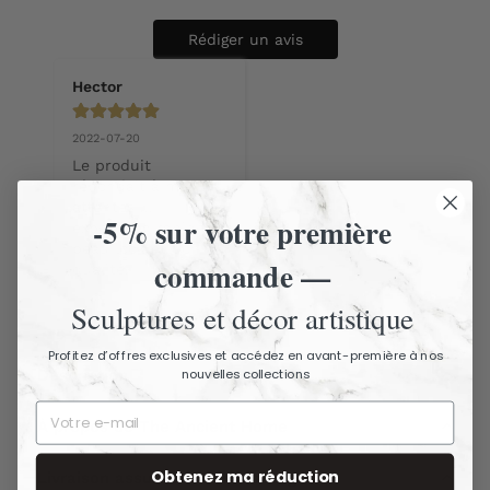
Rédiger un avis
Hector
2022-07-20
Le produit 
répondait à mes 
attentes ... 
-5% sur votre première
expédition rapide .... 
beau look et bonne 
commande —
qualité.
Sculptures et décor artistique
Profitez d’offres exclusives et accédez en avant-première à nos
nouvelles collections
Description
À propos de The Ancient Home
Obtenez ma réduction
Livraison assurée - Articles fragiles