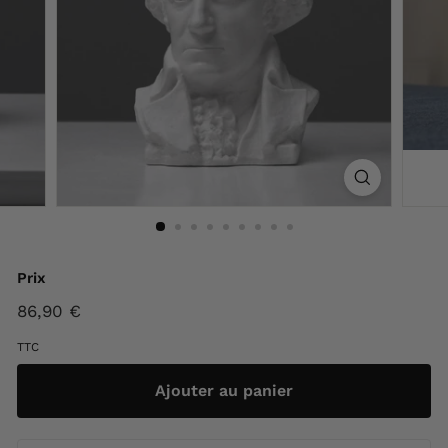
F
r
a
n
c
e
Prix
Prix
86,90 €
86,90
régulier
€
TTC
Ajouter au panier