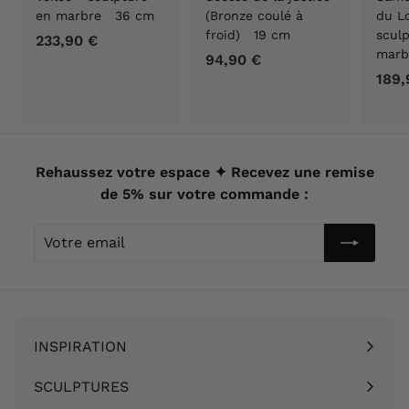
en marbre 36 cm
(Bronze coulé à
du Lo
froid) 19 cm
scul
233,90 €
2
marb
94,90 €
9
3
189,
4
3
,
,
9
9
0
0
€
Rehaussez votre espace ✦ Recevez une remise
€
de 5% sur votre commande :
Votre
email
INSPIRATION
Ouvrir
le
SCULPTURES
Ouvrir
menu