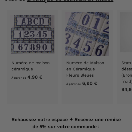
€
Numéro de maison
Numéro de Maison
Stat
céramique
en Céramique
déess
Fleurs Bleues
(Bron
4,90 €
À
À partir de
froi
6,90 €
À
p
À partir de
94,9
p
a
a
r
r
t
t
i
i
Rehaussez votre espace ✦ Recevez une remise
r
r
de 5% sur votre commande :
d