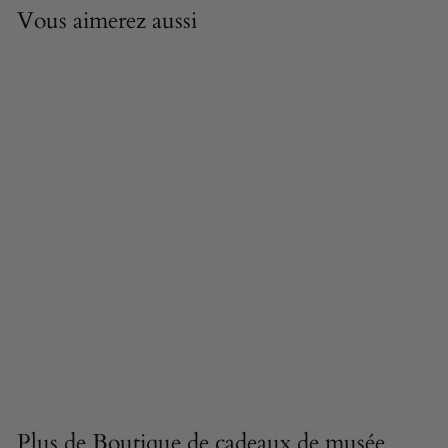
Vous aimerez aussi
PRÉCOMMANDE DISPONIBLE
Buste du duc de
Wellington – Héros
militaire
britannique
71,90 €
7
1
,
9
0
Plus de
Boutique de cadeaux de musée