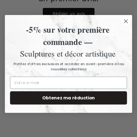
Rédiger un avis
-5% sur votre première
commande —
Description
Sculptures et décor artistique
À propos de The Ancient Home
Profitez d’offres exclusives et accédez en avant-première à nos
nouvelles collections
Livraison assurée - Articles fragiles
Livraison et retours
Obtenez ma réduction
Nous contacter