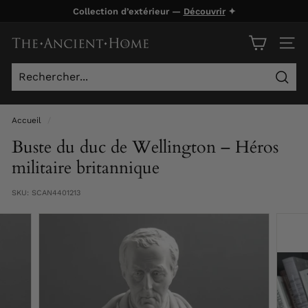
Passer
Collection d’extérieur —
Découvrir
✦
au
Diaporama
contenu
T
Pause
NAVI
h
e
Rech
A
n
Accueil
/
c
Buste du duc de Wellington – Héros
i
militaire britannique
e
SKU:
SCAN4401213
n
t
H
o
m
e