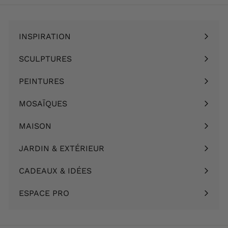
INSPIRATION
Ouvrir
le
SCULPTURES
Ouvrir
menu
le
PEINTURES
Ouvrir
menu
le
MOSAÏQUES
Ouvrir
menu
le
MAISON
Ouvrir
menu
le
JARDIN & EXTÉRIEUR
Ouvrir
menu
le
CADEAUX & IDÉES
Ouvrir
menu
le
ESPACE PRO
menu