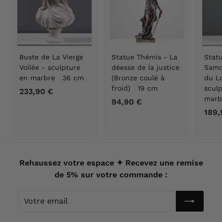
Buste de La Vierge
Statue Thémis - La
Statu
Voilée - sculpture
déesse de la justice
Samo
en marbre 36 cm
(Bronze coulé à
du Lo
froid) 19 cm
scul
233,90 €
2
marb
94,90 €
9
3
189,
4
3
,
,
9
9
0
0
€
Rehaussez votre espace ✦ Recevez une remise
€
de 5% sur votre commande :
Votre
email