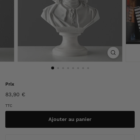
F
r
a
n
c
e
Prix
Prix
83,90 €
83,90
régulier
€
TTC
Ajouter au panier