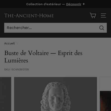
Passer
Collection d’extérieur —
Découvrir
✦
au
Diaporama
contenu
T
Pause
NAVI
h
e
Rech
A
n
Accueil
/
c
Buste de Voltaire — Esprit des
i
Lumières
e
SKU:
SCAN3912129
n
t
H
o
m
e