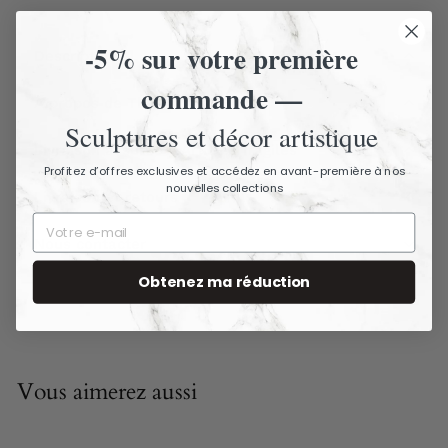
-5% sur votre première
Description
commande —
À propos de The Ancient Home
Sculptures et décor artistique
Livraison assurée - Articles fragiles
Profitez d’offres exclusives et accédez en avant-première à nos
nouvelles collections
Livraison et retours
Nous contacter
Obtenez ma réduction
Vous aimerez aussi