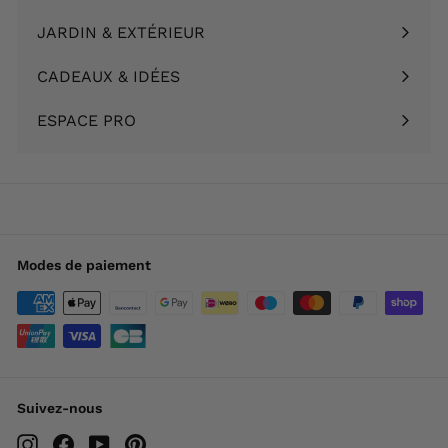
menu
le
JARDIN & EXTÉRIEUR
Ouvrir
menu
le
CADEAUX & IDÉES
Ouvrir
menu
le
ESPACE PRO
menu
Modes de paiement
Suivez-nous
Instagram
Facebook
YouTube
Pinterest