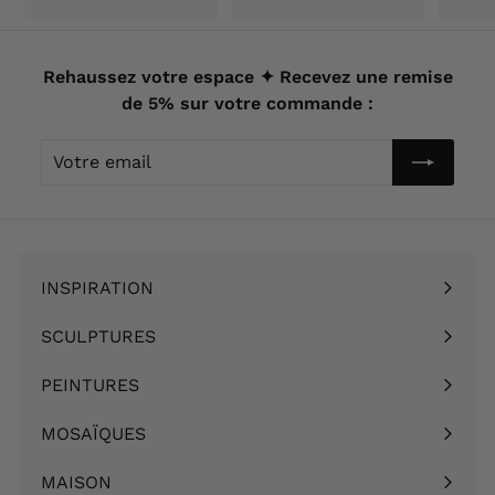
9
9
,
0
9
Rehaussez votre espace ✦ Recevez une remise
€
0
de 5% sur votre commande :
€
Votre
email
INSPIRATION
Ouvrir
le
SCULPTURES
Ouvrir
menu
le
PEINTURES
Ouvrir
menu
le
MOSAÏQUES
Ouvrir
menu
le
MAISON
Ouvrir