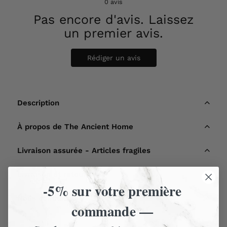
0
avis
Pas encore d'avis. Laissez
un premier avis.
Rédiger un avis
Description
À propos de The Ancient Home
Livraison assurée - Articles fragiles
Livraison et retours
-5% sur votre première
Nous contacter
commande —