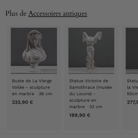
,
9
Plus de
Accessoires antiques
0
€
Buste de La Vierge
Statue Victoire de
Statu
Voilée - sculpture
Samothrace (musée
la V
en marbre 36 cm
du Louvre) -
50c
sculpture en
233,90 €
2
277,
marbre 33 cm
3
189,90 €
1
3
8
,
9
9
,