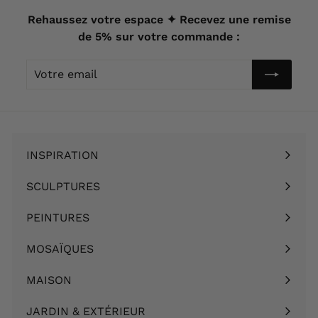
0
9
Rehaussez votre espace ✦ Recevez une remise
€
0
de 5% sur votre commande :
€
Votre
email
INSPIRATION
Ouvrir
le
SCULPTURES
Ouvrir
menu
le
PEINTURES
Ouvrir
menu
le
MOSAÏQUES
Ouvrir
menu
le
MAISON
Ouvrir
menu
le
JARDIN & EXTÉRIEUR