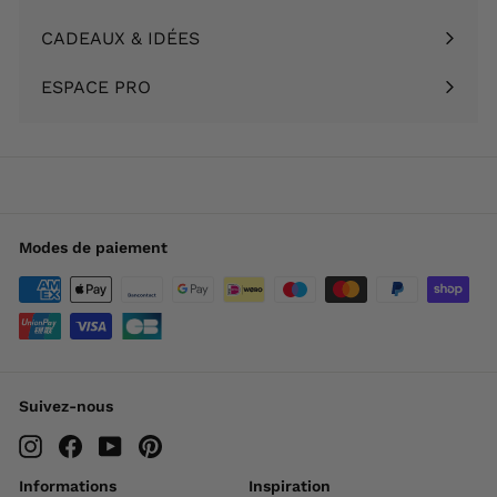
Ouvrir
menu
le
CADEAUX & IDÉES
Ouvrir
menu
le
ESPACE PRO
menu
Modes de paiement
Suivez-nous
Instagram
Facebook
YouTube
Pinterest
Informations
Inspiration