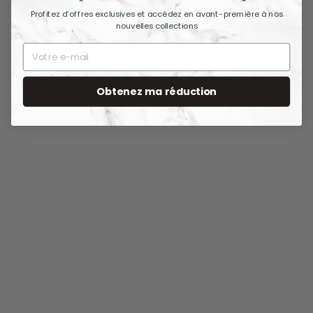
Profitez d’offres exclusives et accédez en avant-première à nos
nouvelles collections
Vous aimerez aussi
Obtenez ma réduction
ÉPUISÉ
Décor mural en
forme d’arbre floral
en métal 80 cm
157,90 €
1
5
7