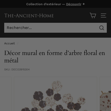
Passer
Collection d’extérieur —
Découvrir
✦
au
Diaporama
contenu
T
Pause
NAVI
h
e
Rech
A
n
Accueil
/
c
Décor mural en forme d’arbre floral en
i
métal
e
SKU:
DECO3915304
n
t
H
o
m
e