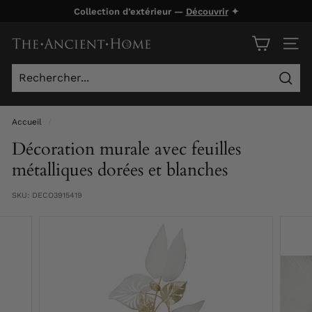
Passer
Collection d’extérieur —
Découvrir
✦
au
Diaporama
contenu
T
Pause
NAVI
h
e
Rech
A
n
Accueil
/
c
Décoration murale avec feuilles
i
métalliques dorées et blanches
e
SKU:
DECO3915419
n
t
H
o
m
e