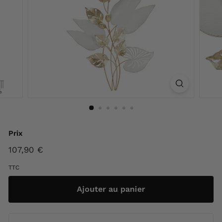
F
r
a
n
c
e
Prix
Prix
107,90 €
107,90
régulier
€
TTC
Ajouter au panier