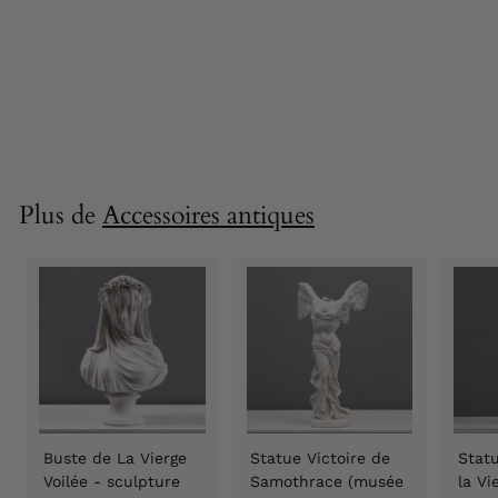
métalliques dorées
et blanches 90.8
cm
107,90 €
1
0
7
,
9
Plus de
Accessoires antiques
0
€
Buste de La Vierge
Statue Victoire de
Statu
Voilée - sculpture
Samothrace (musée
la V