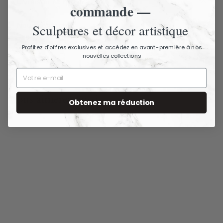
Livraison et retours
commande —
Nous contacter
Sculptures et décor artistique
Profitez d’offres exclusives et accédez en avant-première à nos
nouvelles collections
Vous aimerez aussi
Obtenez ma réduction
Décoration murale
avec feuilles