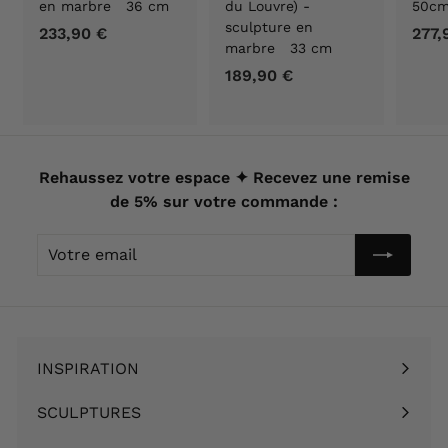
en marbre 36 cm
du Louvre) -
50c
sculpture en
233,90 €
2
277,
marbre 33 cm
3
189,90 €
1
3
8
,
9
9
,
0
9
Rehaussez votre espace ✦ Recevez une remise
€
0
de 5% sur votre commande :
€
Votre
email
INSPIRATION
Ouvrir
le
SCULPTURES
Ouvrir
menu
le