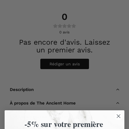
0
0
avis
Pas encore d'avis. Laissez
un premier avis.
Rédiger un avis
Description
À propos de The Ancient Home
Livraison assurée - Articles fragiles
-5% sur votre première