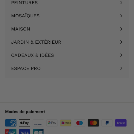
PEINTURES
Ouvrir
menu
le
MOSAÏQUES
Ouvrir
menu
le
MAISON
Ouvrir
menu
le
JARDIN & EXTÉRIEUR
Ouvrir
menu
le
CADEAUX & IDÉES
Ouvrir
menu
le
ESPACE PRO
menu
Modes de paiement