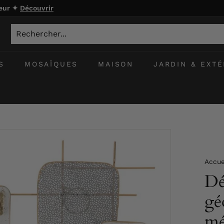
ieur ✦
Découvrir
S
MOSAÏQUES
MAISON
JARDIN & EXTÉ
Accue
Dé
gé
mé