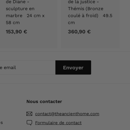
de Diane -
de la justice -
sculpture en
Thémis (Bronze
marbre 24 cm x
coulé à froid) 49.5
58 cm
cm
153,90 €
1
360,90 €
3
5
6
3
0
,
,
9
9
Envoyer
0
0
l
€
€
Nous contacter
contact@theancienthome.com
és
Formulaire de contact