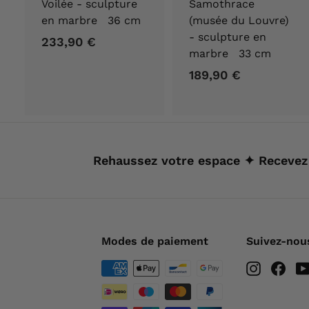
Voilée - sculpture
Samothrace
en marbre 36 cm
(musée du Louvre)
- sculpture en
233,90 €
2
marbre 33 cm
3
189,90 €
1
3
8
,
9
9
,
0
9
€
Rehaussez votre espace ✦ Recevez
0
€
Modes de paiement
Suivez-nou
Instagra
Fac