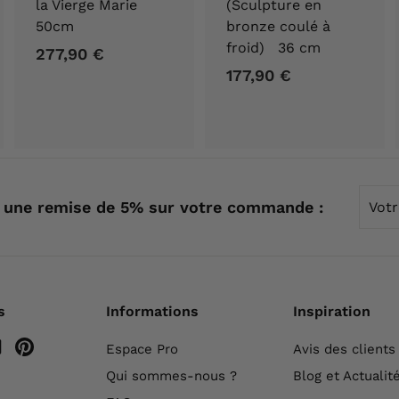
la Vierge Marie
(Sculpture en
50cm
bronze coulé à
froid) 36 cm
277,90 €
2
177,90 €
1
7
7
7
7
,
,
9
9
0
0
Votre
€
 une remise de 5% sur votre commande :
emai
€
s
Informations
Inspiration
m
ebook
YouTube
Pinterest
Espace Pro
Avis des clients
Qui sommes-nous ?
Blog et Actualit