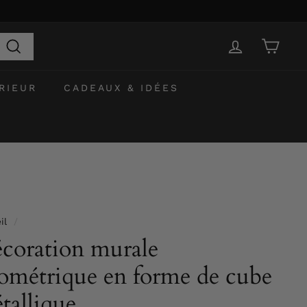
Recherche
RIEUR
CADEAUX & IDÉES
il
/
coration murale
ométrique en forme de cube
tallique