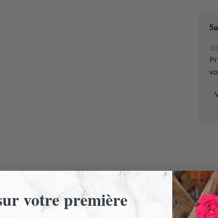
Su
Ob
Pr
v
Vo
em
ur votre première
 encore d'avis. Laissez un premier a