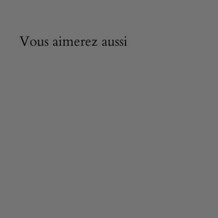
Vous aimerez aussi
ÉPUISÉ
Décoration murale
géométrique en
forme de cube
métallique 80 cm