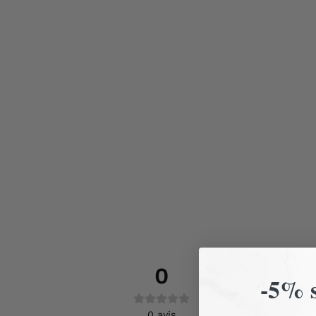
0
-5% s
Pas
0
avis