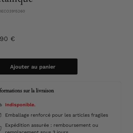
DECO3915260
,90 €
181,90
ier
€
Ajouter au panier
formations sur la livraison
Indisponible.
Emballage renforcé pour les articles fragiles
Expédition assurée : remboursement ou
remplacement sous 3 jours