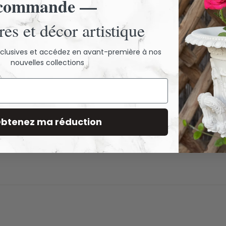
commande —
es et décor artistique
exclusives et accédez en avant-première à nos
nouvelles collections
btenez ma réduction