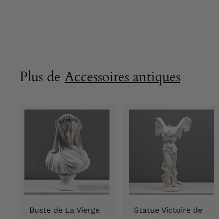
181,90 €
1
8
1
,
9
0
Plus de
Accessoires antiques
€
Buste de La Vierge
Statue Victoire de