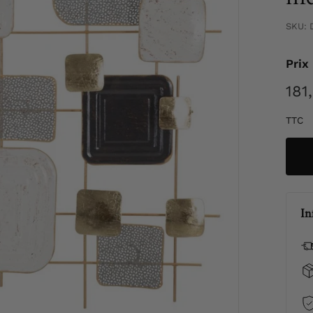
SKU:
Prix
Prix
181
régul
TTC
In