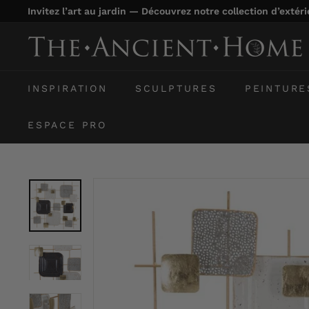
Passer
Invitez l’art au jardin — Découvrez notre collection d’extér
au
Diaporama
contenu
T
Pause
h
e
INSPIRATION
SCULPTURES
PEINTURE
A
n
ESPACE PRO
c
i
e
n
t
H
o
m
e