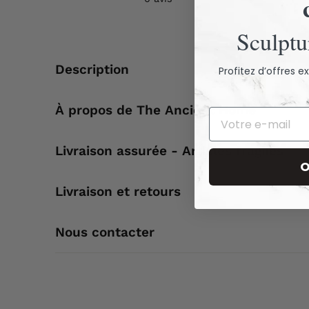
Sculptur
Description
Profitez d’offres 
À propos de The Ancient Home
Livraison assurée - Articles fragiles
O
Livraison et retours
Nous contacter