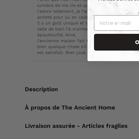
lumière de ma vie et que je 
l'adore tellement, je l'ai 
acheté pour lui en cadeau. 
Il a un goût unique et la 
salle de bain l'a vraiment 
époustouflé. Ainsi, 
l'ancienne maison fait très 
O
bien quelque chose s'il en 
est satisfait. Bien joué.
Description
À propos de The Ancient Home
Livraison assurée - Articles fragiles