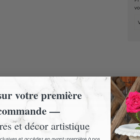
v
Vo
em
ur votre première
commande —
es et décor artistique
exclusives et accédez en avant-première à nos