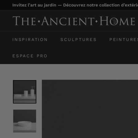
Passer
Invitez l’art au jardin — Découvrez notre collection d’extér
au
Diaporama
contenu
T
Pause
h
e
INSPIRATION
SCULPTURES
PEINTURE
A
n
ESPACE PRO
c
i
e
n
t
H
o
m
e