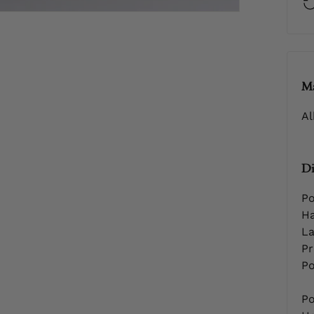
Ma
Al
Di
Po
Ha
La
Pr
Po
Po