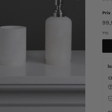
Prix
Prix
99,
régul
TTC
In