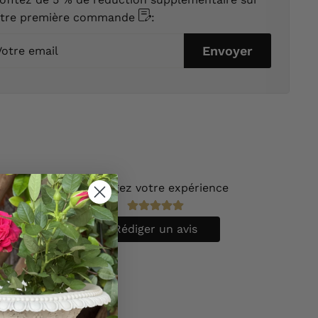
otre première commande
:
tre
Envoyer
ail
(
1
)
Partagez votre expérience
(
0
)
(
0
)
(
0
)
Rédiger un avis
(
0
)