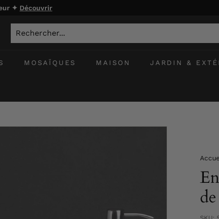
ieur ✦
Découvrir
S
MOSAÏQUES
MAISON
JARDIN & EXTÉ
Accue
En
de
SKU: