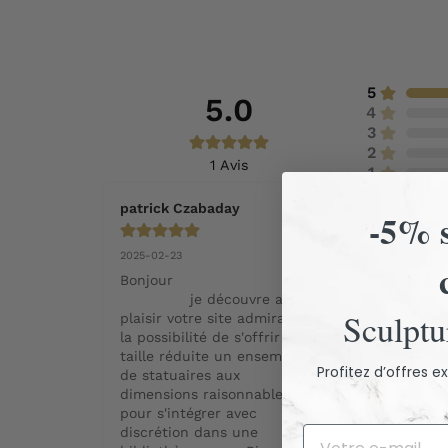
5
5.0
4
3
2
1
Avis
1
patrick Czabaday
-5% s
2025-02-23
Bonjour

              je découvre avec 
Sculptur
plaisir votre site admirant 
la possibilité de s'offrir en 
taille réduite un ensemble 
Profitez d’offres 
de statuaires aux 
dimensions raisonnables 
pour s'intégrer avec 
discrétion dans une 