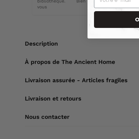
bibliothèque.       Bien à 
vous
O
Description
À propos de The Ancient Home
Livraison assurée - Articles fragiles
Livraison et retours
Nous contacter