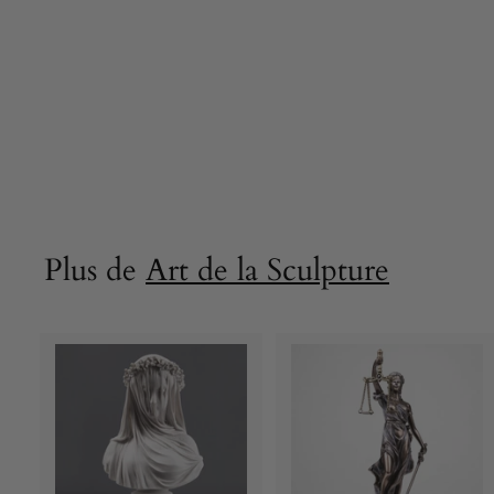
bronze coulé à
froid par Houdon)
25.5 cm
61,90 €
6
1
,
9
0
€
Plus de
Art de la Sculpture