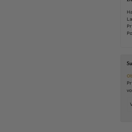
Ha
La
Pr
Po
Su
Ob
Pr
v
Vo
em