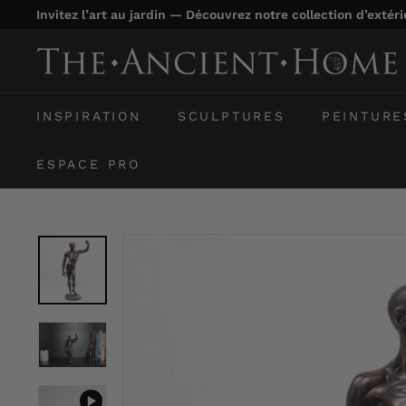
Passer
Invitez l’art au jardin — Découvrez notre collection d’extér
au
Diaporama
contenu
T
Pause
h
e
INSPIRATION
SCULPTURES
PEINTURE
A
n
ESPACE PRO
c
i
e
n
t
H
o
m
e