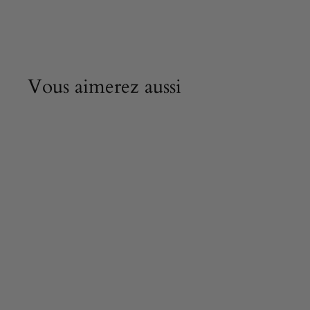
Vous aimerez aussi
Statue d' Étude
Anatomique
(Sculpture en