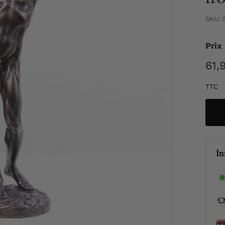
SKU:
Prix
Prix
61,
régul
TTC
In