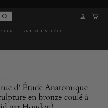
Recherche
RIEUR
CADEAUX & IDÉES
il
/
atue d' Étude Anatomique
culpture en bronze coulé à
oid par Houdon)