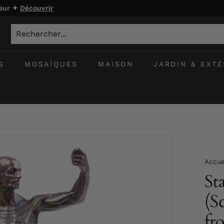
ieur ✦
Découvrir
S
MOSAÏQUES
MAISON
JARDIN & EXTÉ
Accue
St
(S
fr