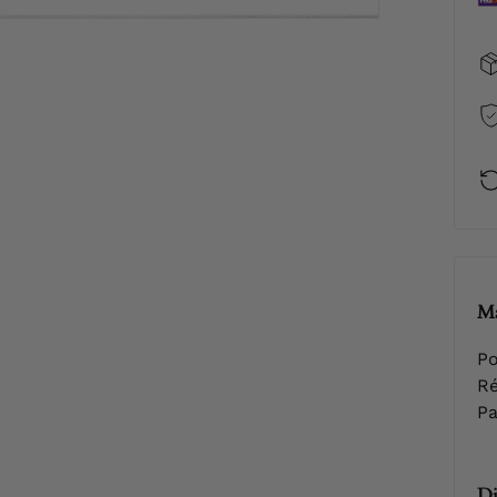
Ma
Po
Ré
Pa
Di