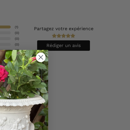
(
1
)
Partagez votre expérience
(
0
)
(
0
)
(
0
)
Rédiger un avis
(
0
)