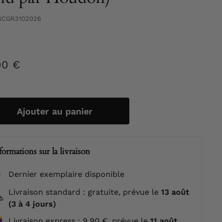
SCGR3102026
90 €
61,90
ier
€
Ajouter au panier
formations sur la livraison
Dernier exemplaire disponible
Livraison standard : gratuite, prévue le
13 août
(3 à 4 jours)
Livraison express : 9,90 €, prévue le
11 août