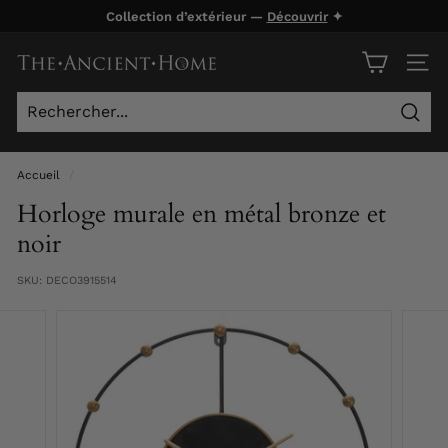
Passer
Collection d’extérieur —
Découvrir
✦
au
Diaporama
contenu
T
Pause
NAVI
h
e
Rech
A
n
Accueil
/
c
Horloge murale en métal bronze et
i
noir
e
SKU:
DECO3915514
n
t
H
o
m
e