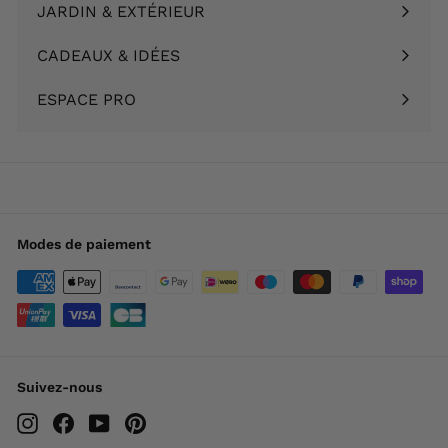
le
JARDIN & EXTÉRIEUR
Ouvrir
menu
le
CADEAUX & IDÉES
Ouvrir
menu
le
ESPACE PRO
menu
Modes de paiement
Suivez-nous
Instagram
Facebook
YouTube
Pinterest