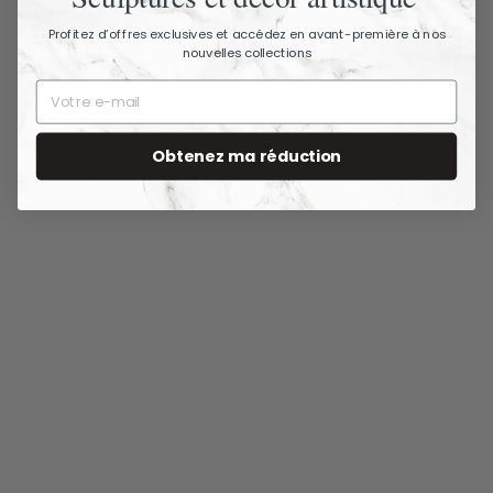
Profitez d’offres exclusives et accédez en avant-première à nos
nouvelles collections
Vous aimerez aussi
Obtenez ma réduction
ÉPUISÉ
Horloge murale en
métal bronze et noir
61 cm
75,90 €
7
5
,