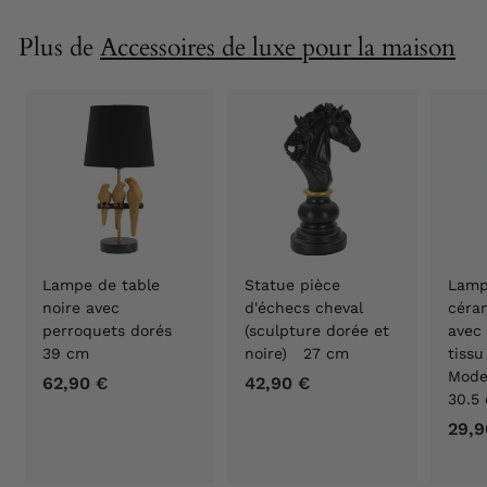
9
0
Plus de
Accessoires de luxe pour la maison
€
Lampe de table
Statue pièce
Lamp
noire avec
d'échecs cheval
céra
perroquets dorés
(sculpture dorée et
avec 
39 cm
noire) 27 cm
tissu
Mode
62,90 €
6
42,90 €
4
30.5
2
2
29,9
,
,
9
9