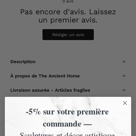
0
avis
Pas encore d'avis. Laissez
un premier avis.
Rédiger un avis
Description
À propos de The Ancient Home
Livraison assurée - Articles fragiles
Livraison et retours
-5% sur votre première
Nous contacter
commande —
Sculptures et décor artistique