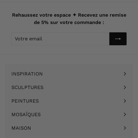
0
0
€
€
Rehaussez votre espace ✦ Recevez une remise
de 5% sur votre commande :
Votre
email
INSPIRATION
Ouvrir
le
SCULPTURES
Ouvrir
menu
le
PEINTURES
Ouvrir
menu
le
MOSAÏQUES
Ouvrir
menu
le
MAISON
Ouvrir
menu