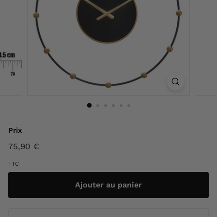
F
r
a
n
c
e
Prix
Prix
75,90 €
75,90
régulier
€
TTC
Ajouter au panier