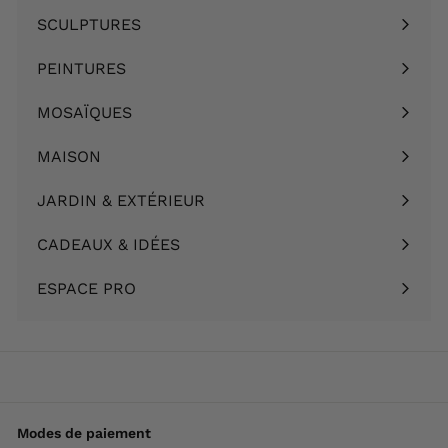
le
SCULPTURES
Ouvrir
menu
le
PEINTURES
Ouvrir
menu
le
MOSAÏQUES
Ouvrir
menu
le
MAISON
Ouvrir
menu
le
JARDIN & EXTÉRIEUR
Ouvrir
menu
le
CADEAUX & IDÉES
Ouvrir
menu
le
ESPACE PRO
menu
Modes de paiement