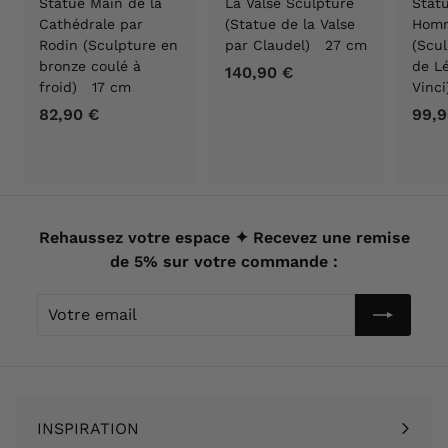
Statue Main de la
La Valse Sculpture
Statu
Cathédrale par
(Statue de la Valse
Homm
Rodin (Sculpture en
par Claudel) 27 cm
(Scu
bronze coulé à
de L
140,90 €
1
froid) 17 cm
Vinc
4
82,90 €
8
99,9
0
2
,
,
9
9
0
0
€
€
Rehaussez votre espace ✦ Recevez une remise
de 5% sur votre commande :
Votre
email
INSPIRATION
Ouvrir