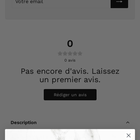
email
0
0
avis
Pas encore d'avis. Laissez
un premier avis.
Rédiger un avis
Description
À propos de The Ancient Home