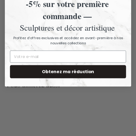
-5% sur votre première
Livraison assurée - Articles fragiles
commande —
Sculptures et décor artistique
Livraison et retours
Profitez d’offres exclusives et accédez en avant-première à nos
Nous contacter
nouvelles collections
Obtenez ma réduction
Vous aimerez aussi