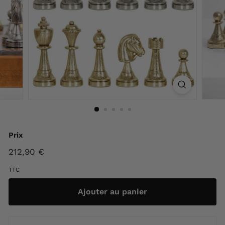
F
r
a
n
c
e
Prix
Prix
212,90 €
212,90
régulier
€
TTC
Ajouter au panier