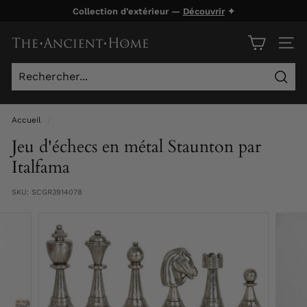
Passer
Collection d’extérieur —
Découvrir
✦
au
Diaporama
contenu
T
Pause
NAVI
h
e
Rech
A
n
Accueil
/
c
Jeu d'échecs en métal Staunton par
i
Italfama
e
SKU:
SCGR3914078
n
t
H
o
m
e