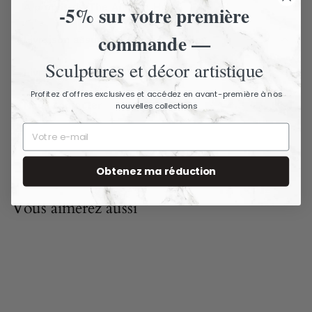
À propos de The Ancient Home
-5% sur votre première
commande —
Livraison assurée - Articles fragiles
Sculptures et décor artistique
Livraison et retours
Profitez d’offres exclusives et accédez en avant-première à nos
Nous contacter
nouvelles collections
Obtenez ma réduction
Vous aimerez aussi