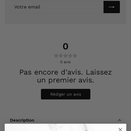
Votre
email
0
0
avis
Pas encore d'avis. Laissez
un premier avis.
Rédiger un avis
Description