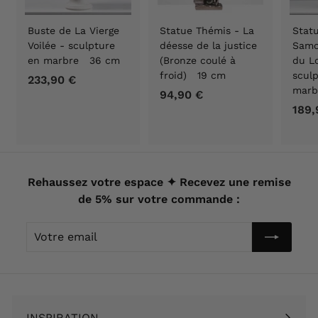
Buste de La Vierge
Statue Thémis - La
Statu
Voilée - sculpture
déesse de la justice
Samo
en marbre 36 cm
(Bronze coulé à
du Lo
froid) 19 cm
scul
233,90 €
2
marb
94,90 €
9
3
189,
4
3
,
,
9
9
0
0
€
Rehaussez votre espace ✦ Recevez une remise
€
de 5% sur votre commande :
Votre
email
INSPIRATION