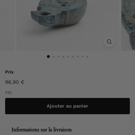
F
r
a
n
c
e
Prix
Prix
96,90 €
96,90
régulier
€
TTC
Ajouter au panier
Informations sur la livraison