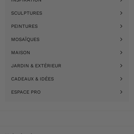
Ouvrir
le
SCULPTURES
Ouvrir
menu
le
PEINTURES
Ouvrir
menu
le
MOSAÏQUES
Ouvrir
menu
le
MAISON
Ouvrir
menu
le
JARDIN & EXTÉRIEUR
Ouvrir
menu
le
CADEAUX & IDÉES
Ouvrir
menu
le
ESPACE PRO
menu