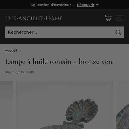
Passer
Collection d’extérieur —
Découvrir
✦
au
Diaporama
contenu
T
Pause
NAVI
h
e
Rech
A
n
Accueil
/
c
Lampe à huile romain - bronze vert
i
SKU:
SCRO3910019
e
n
t
H
o
m
e