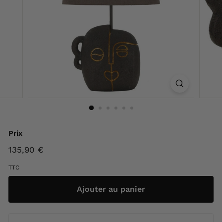
F
r
a
n
c
e
Prix
Prix
135,90 €
135,90
régulier
€
TTC
Ajouter au panier