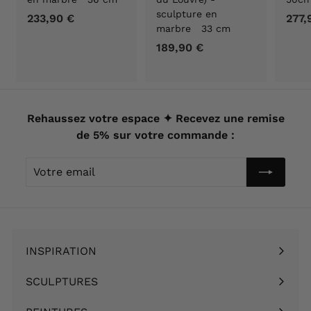
sculpture en
233,90 €
2
277,
marbre 33 cm
3
189,90 €
1
3
8
,
9
9
,
0
9
Rehaussez votre espace ✦ Recevez une remise
€
0
de 5% sur votre commande :
€
Votre
email
INSPIRATION
Ouvrir
le
SCULPTURES
Ouvrir
menu
le