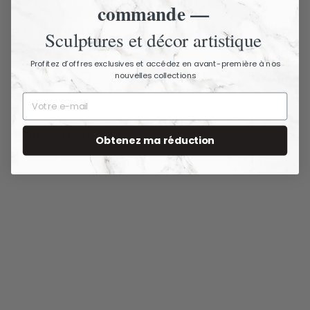
commande —
Nous contacter
Sculptures et décor artistique
Profitez d’offres exclusives et accédez en avant-première à nos
nouvelles collections
Vous aimerez aussi
Obtenez ma réduction
ÉPUISÉ
Lampe de table de
style tribal marron