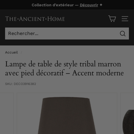
Passer
Collection d’extérieur —
Découvrir
✦
au
Diaporama
contenu
T
Pause
NAVI
h
e
Rech
A
n
Accueil
/
c
Lampe de table de style tribal marron
i
avec pied décoratif – Accent moderne
e
SKU:
DECO3916382
n
t
H
o
m
e