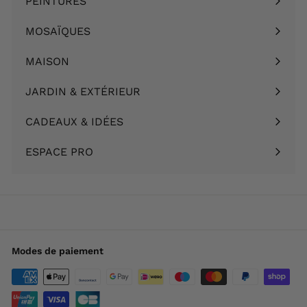
PEINTURES
Ouvrir
menu
le
MOSAÏQUES
Ouvrir
menu
le
MAISON
Ouvrir
menu
le
JARDIN & EXTÉRIEUR
Ouvrir
menu
le
CADEAUX & IDÉES
Ouvrir
menu
le
ESPACE PRO
menu
Modes de paiement