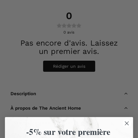
0
0
avis
Pas encore d'avis. Laissez
un premier avis.
Rédiger un avis
Description
À propos de The Ancient Home
Livraison assurée - Articles fragiles
-5% sur votre première
Livraison et retours