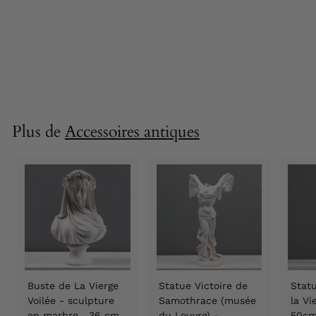
avec pied décoratif
– Accent moderne
46 cm
135,90 €
1
3
5
,
9
Plus de
Accessoires antiques
0
€
Buste de La Vierge
Statue Victoire de
Statu
Voilée - sculpture
Samothrace (musée
la V
en marbre 36 cm
du Louvre) -
50c