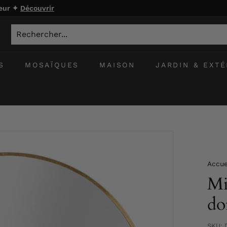
ieur ✦
Découvrir
S
MOSAÏQUES
MAISON
JARDIN & EXTÉ
Accue
Mi
do
SKU: