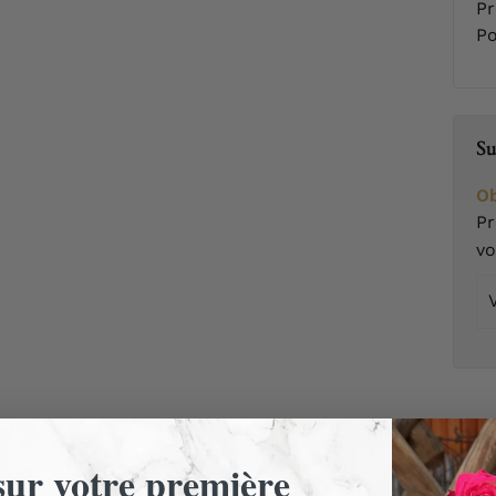
Pr
Po
Su
Ob
Pr
v
Vo
em
ur votre première