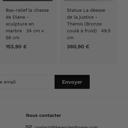
Bas-relief la chasse
Statue La déesse
de Diane -
de la justice -
sculpture en
Thémis (Bronze
marbre 24 cm x
coulé à froid) 49.5
58 cm
cm
153,90 €
1
360,90 €
3
5
6
3
0
,
,
9
9
Envoyer
0
0
l
€
€
Nous contacter
contact@theancienthome.com