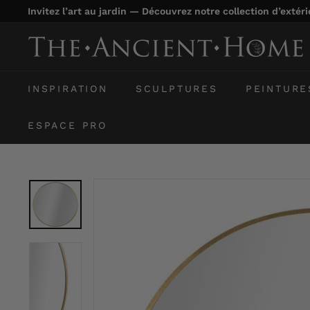
Passer
Invitez l’art au jardin — Découvrez notre collection d’extér
au
Diaporama
contenu
T
Pause
h
e
INSPIRATION
SCULPTURES
PEINTURE
A
n
ESPACE PRO
c
i
e
n
t
H
o
m
e