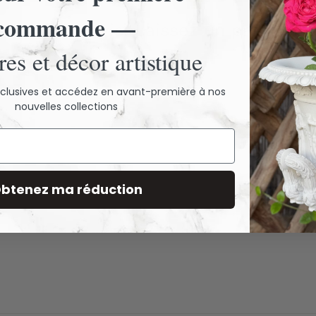
commande —
 encore d'avis. Laissez un premier a
es et décor artistique
exclusives et accédez en avant-première à nos
nouvelles collections
btenez ma réduction