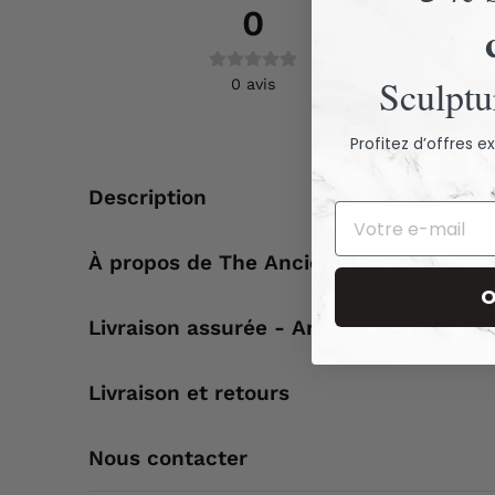
0
Pas
Sculptur
0
avis
Profitez d’offres 
Description
À propos de The Ancient Home
O
Livraison assurée - Articles fragiles
Livraison et retours
Nous contacter