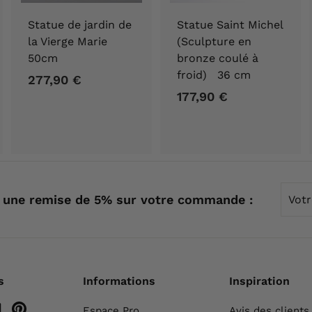
Statue de jardin de
Statue Saint Michel
la Vierge Marie
(Sculpture en
50cm
bronze coulé à
froid) 36 cm
277,90 €
2
177,90 €
1
7
7
7
7
,
,
9
9
0
0
Votre
€
 une remise de 5% sur votre commande :
emai
€
s
Informations
Inspiration
m
ebook
YouTube
Pinterest
Espace Pro
Avis des clients