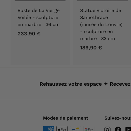
Buste de La Vierge
Statue Victoire de
Voilée - sculpture
Samothrace
en marbre 36 cm
(musée du Louvre)
- sculpture en
233,90 €
2
marbre 33 cm
3
189,90 €
1
3
8
,
9
9
,
0
9
€
Rehaussez votre espace ✦ Recevez
0
€
Modes de paiement
Suivez-nou
Instagra
Fac