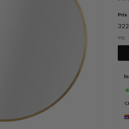
Prix
Prix
322
régul
TTC
In