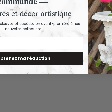
commande —
es et décor artistique
exclusives et accédez en avant-première à nos
nouvelles collections
btenez ma réduction