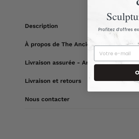
Sculptur
Description
Profitez d’offres 
À propos de The Ancient Home
Livraison assurée - Articles fragiles
O
Livraison et retours
Nous contacter