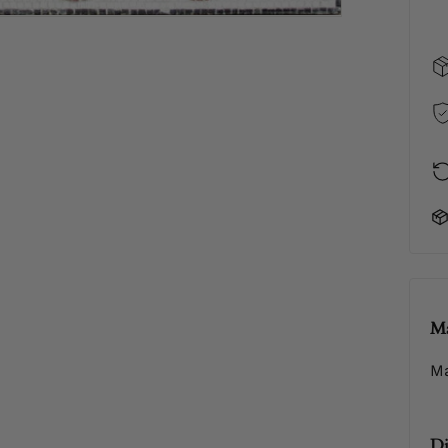
Ma
M
Di