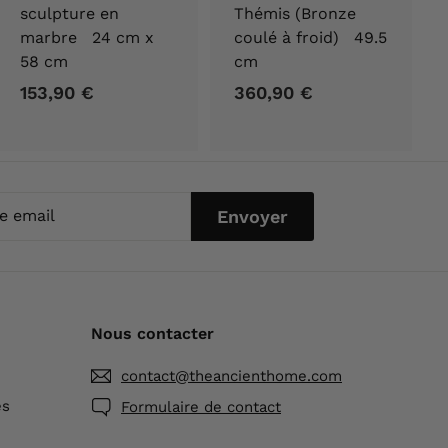
sculpture en
Thémis (Bronze
marbre 24 cm x
coulé à froid) 49.5
58 cm
cm
153,90 €
1
360,90 €
3
5
6
3
0
,
,
9
9
Envoyer
0
0
l
€
€
Nous contacter
contact@theancienthome.com
és
Formulaire de contact