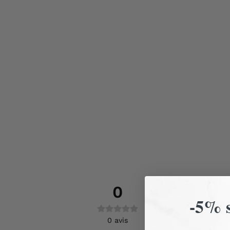
0
-5% s
Pas
0
avis