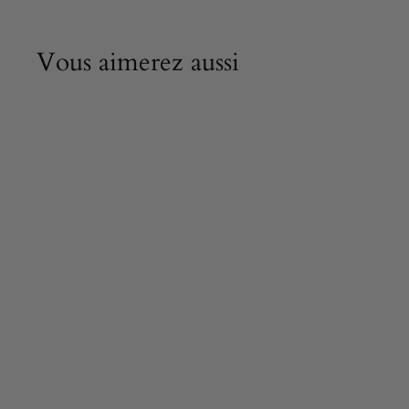
Vous aimerez aussi
PRODUCTION LIMITÉE
Mosaïque
géométrique - en
marble 105 x 105
cm
4.024,90 €
4