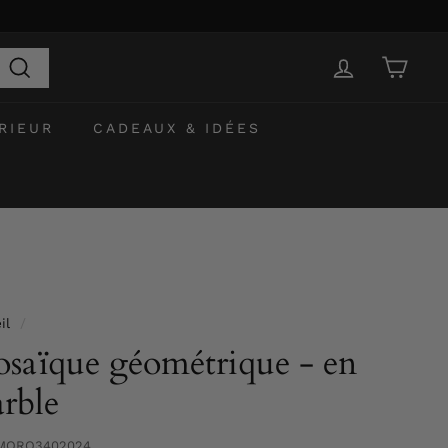
Recherche
RIEUR
CADEAUX & IDÉES
il
/
saïque géométrique - en
rble
MORO3402024