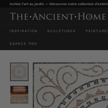
Passer
Invitez l’art au jardin — Découvrez notre collection d’extér
au
Diaporama
contenu
T
Pause
h
e
INSPIRATION
SCULPTURES
PEINTURE
A
n
ESPACE PRO
c
i
e
n
t
H
o
m
e