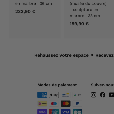
en marbre 36 cm
(musée du Louvre)
- sculpture en
233,90 €
2
marbre 33 cm
3
189,90 €
1
3
8
,
9
9
,
0
9
€
Rehaussez votre espace ✦ Recevez
0
€
Modes de paiement
Suivez-nou
Instagra
Fac