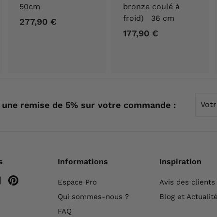
50cm
bronze coulé à
froid) 36 cm
277,90 €
2
177,90 €
1
7
7
7
7
,
,
9
9
0
0
Votre
€
 une remise de 5% sur votre commande :
emai
€
s
Informations
Inspiration
m
ebook
YouTube
Pinterest
Espace Pro
Avis des clients
Qui sommes-nous ?
Blog et Actualit
FAQ