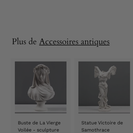
.
0
2
4
,
Plus de
Accessoires antiques
9
0
€
Buste de La Vierge
Statue Victoire de
Voilée - sculpture
Samothrace