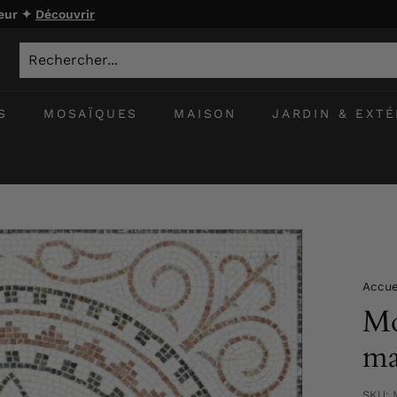
ieur ✦
Découvrir
S
MOSAÏQUES
MAISON
JARDIN & EXTÉ
Accue
Mo
ma
SKU: