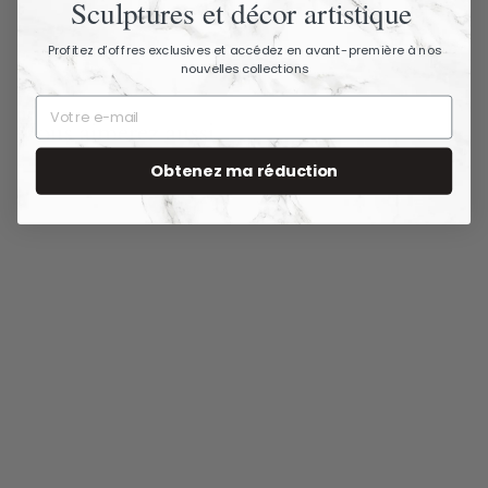
Sculptures et décor artistique
Profitez d’offres exclusives et accédez en avant-première à nos
nouvelles collections
Vous aimerez aussi
Obtenez ma réduction
PRODUCTION LIMITÉE
Mosaïque La
naissance de Vénus
- en marble 125 x
202 cm
12.944,90 €
1