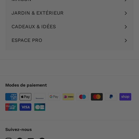
Ouvrir
menu
le
JARDIN & EXTÉRIEUR
Ouvrir
menu
le
CADEAUX & IDÉES
Ouvrir
menu
le
ESPACE PRO
menu
Modes de paiement
Suivez-nous