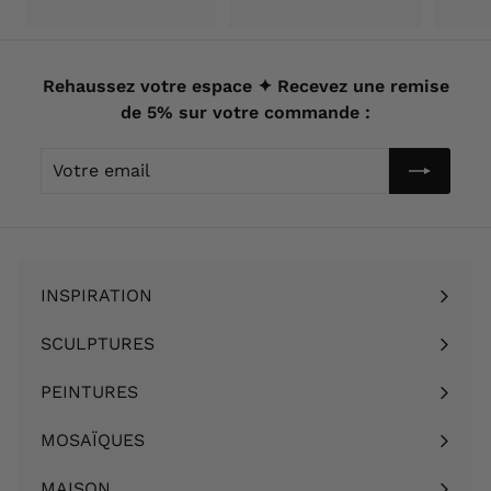
8
,
9
9
,
0
9
Rehaussez votre espace ✦ Recevez une remise
€
0
de 5% sur votre commande :
€
Votre
email
INSPIRATION
Ouvrir
le
SCULPTURES
Ouvrir
menu
le
PEINTURES
Ouvrir
menu
le
MOSAÏQUES
Ouvrir
menu
le
MAISON