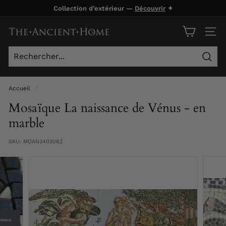
Passer
Collection d’extérieur —
Découvrir
✦
au
Diaporama
contenu
T
Pause
NAVI
h
e
Rech
A
n
Accueil
/
c
Mosaïque La naissance de Vénus - en
i
marble
e
SKU:
MOAN3402062
n
t
H
o
m
e