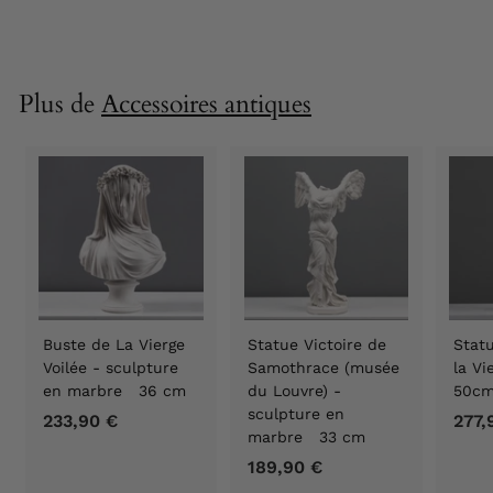
2
.
9
4
Plus de
Accessoires antiques
4
,
9
0
€
Buste de La Vierge
Statue Victoire de
Statu
Voilée - sculpture
Samothrace (musée
la V
en marbre 36 cm
du Louvre) -
50c
sculpture en
233,90 €
2
277,
marbre 33 cm
3
189,90 €
1
3