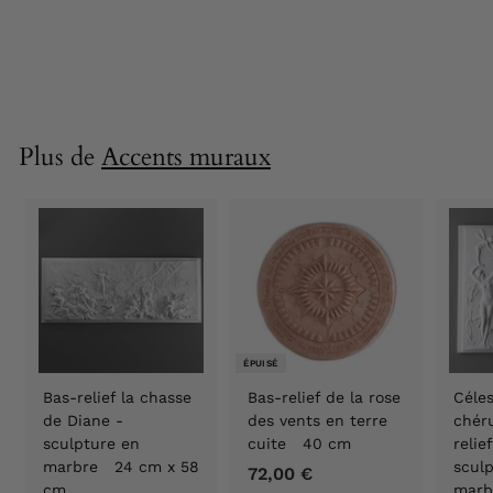
marbre 18 cm
60,90 €
6
0
,
9
0
Plus de
Accents muraux
€
ÉPUISÉ
Bas-relief la chasse
Bas-relief de la rose
Céles
de Diane -
des vents en terre
chér
sculpture en
cuite 40 cm
relie
marbre 24 cm x 58
scul
72,00 €
7
cm
marb