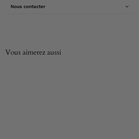
Nous contacter
Vous aimerez aussi
Obéron et Titania -
Bas-Relief -
sculpture en