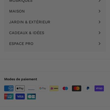
MOSAÏQUES
Ouvrir
menu
le
MAISON
Ouvrir
menu
le
JARDIN & EXTÉRIEUR
Ouvrir
menu
le
CADEAUX & IDÉES
Ouvrir
menu
le
ESPACE PRO
menu
Modes de paiement