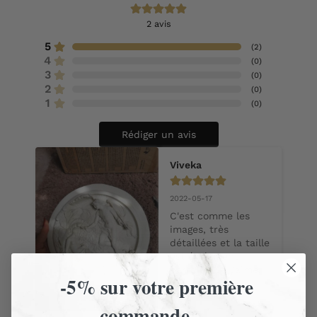
2
avis
5
(
2
)
4
(
0
)
3
(
0
)
2
(
0
)
1
(
0
)
Rédiger un avis
Viveka
2022-05-17
C'est comme les 
images, très 
détaillées et la taille 
est également 
parfaite. Je l'aime.
-5% sur votre première
commande —