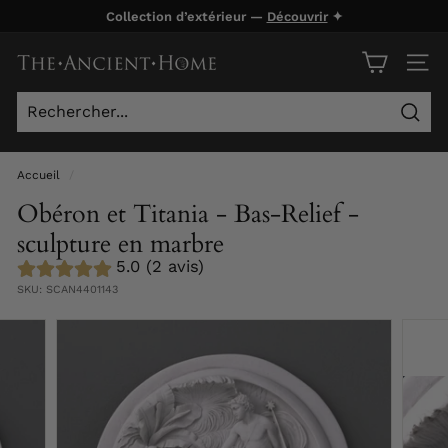
Passer
Collection d’extérieur —
Découvrir
✦
au
Diaporama
contenu
T
Pause
NAVI
h
e
Rech
A
n
Accueil
/
c
Obéron et Titania - Bas-Relief -
i
sculpture en marbre
e
5.0 (2 avis)
n
SKU:
SCAN4401143
t
H
o
m
e