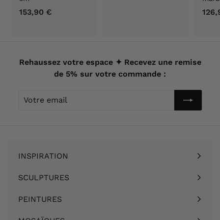
2
153,90 €
1
126,
,
5
0
3
0
,
€
9
Rehaussez votre espace ✦ Recevez une remise
0
de 5% sur votre commande :
€
Votre
email
INSPIRATION
Ouvrir
le
SCULPTURES
Ouvrir
menu
le
PEINTURES
Ouvrir
menu
le