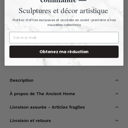
Brenda
Sculptures et décor artistique
2020-08-05
Profitez d’offres exclusives et accédez en avant-première à nos
nouvelles collections
Livraison rapide, 
emballée en toute 
sécurité et surtout 
une belle 
distribution en 
Obtenez ma réduction
marbre! Merci!
Description
À propos de The Ancient Home
Livraison assurée - Articles fragiles
Livraison et retours