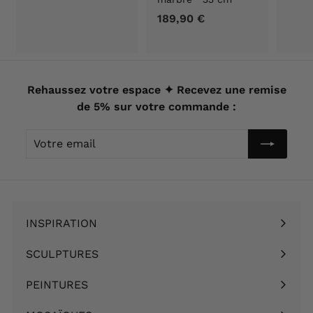
3
189,90 €
1
3
8
,
9
9
,
0
9
Rehaussez votre espace ✦ Recevez une remise
€
0
de 5% sur votre commande :
€
Votre
email
INSPIRATION
Ouvrir
le
SCULPTURES
Ouvrir
menu
le
PEINTURES
Ouvrir
menu
le