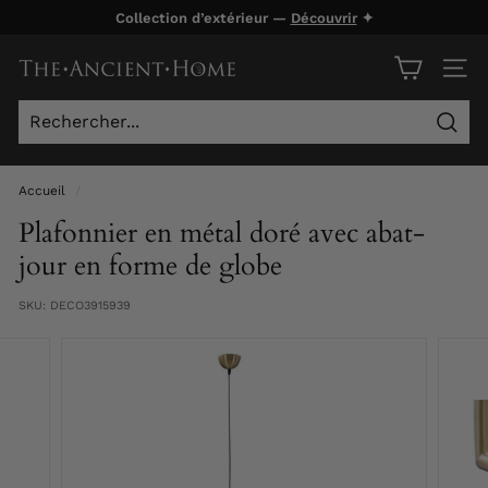
Passer
Collection d’extérieur —
Découvrir
✦
au
Diaporama
contenu
T
Pause
NAVI
h
e
Rech
A
n
Accueil
/
c
Plafonnier en métal doré avec abat-
i
jour en forme de globe
e
SKU:
DECO3915939
n
t
H
o
m
e