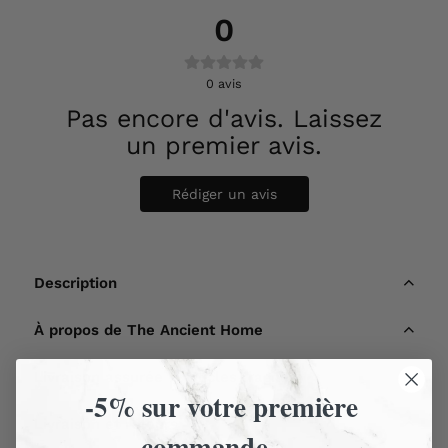
0
0
avis
Pas encore d'avis. Laissez
un premier avis.
Rédiger un avis
Description
À propos de The Ancient Home
Livraison assurée - Articles fragiles
-5% sur votre première
Livraison et retours
commande —