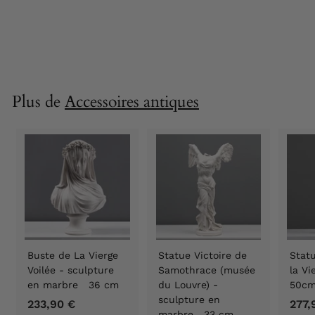
100 cm
155,90 €
1
5
5
,
9
Plus de
Accessoires antiques
0
€
Buste de La Vierge
Statue Victoire de
Statu
Voilée - sculpture
Samothrace (musée
la V
en marbre 36 cm
du Louvre) -
50c
sculpture en
233,90 €
2
277,
marbre 33 cm