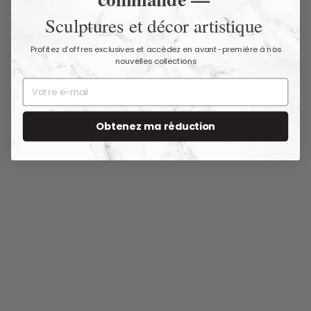
Nous contacter
Sculptures et décor artistique
Profitez d’offres exclusives et accédez en avant-première à nos
nouvelles collections
Vous aimerez aussi
Obtenez ma réduction
ÉPUISÉ
Plafonnier en métal
doré avec abat-jour
en forme de globe