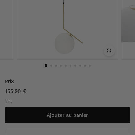
F
r
a
n
c
e
Prix
Prix
155,90 €
155,90
régulier
€
TTC
Ajouter au panier