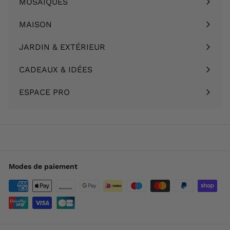
MOSAÏQUES
Ouvrir
menu
le
MAISON
Ouvrir
menu
le
JARDIN & EXTÉRIEUR
Ouvrir
menu
le
CADEAUX & IDÉES
Ouvrir
menu
le
ESPACE PRO
menu
Modes de paiement