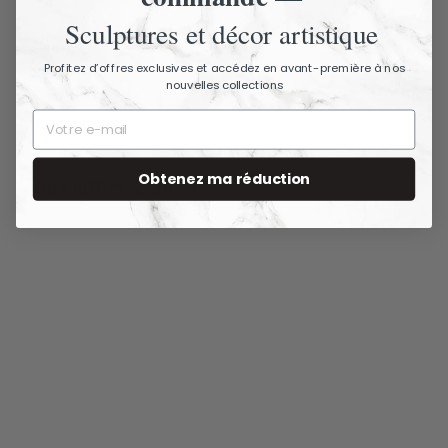
Sculptures et décor artistique
Nous contacter
Profitez d’offres exclusives et accédez en avant-première à nos
nouvelles collections
Obtenez ma réduction
Vous aimerez aussi
Pouf rond crème
avec base en bois
40 cm