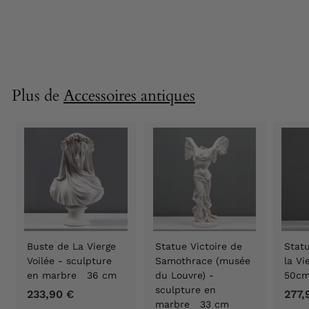
114,90 €
1
1
4
,
9
Plus de
Accessoires antiques
0
€
Buste de La Vierge
Statue Victoire de
Statu
Voilée - sculpture
Samothrace (musée
la V
en marbre 36 cm
du Louvre) -
50c
sculpture en
233,90 €
2
277,
marbre 33 cm