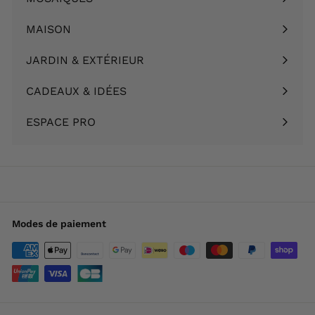
Ouvrir
menu
le
MAISON
Ouvrir
menu
le
JARDIN & EXTÉRIEUR
Ouvrir
menu
le
CADEAUX & IDÉES
Ouvrir
menu
le
ESPACE PRO
menu
Modes de paiement