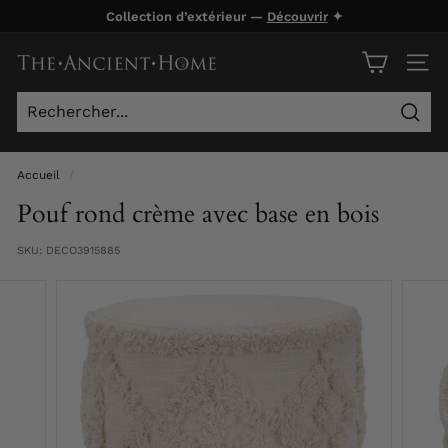
Passer
Collection d’extérieur —
Découvrir
✦
au
Diaporama
contenu
T
Pause
NAVI
h
e
Rech
A
n
Accueil
/
c
Pouf rond crème avec base en bois
i
SKU:
DECO3915885
e
n
t
H
o
m
e