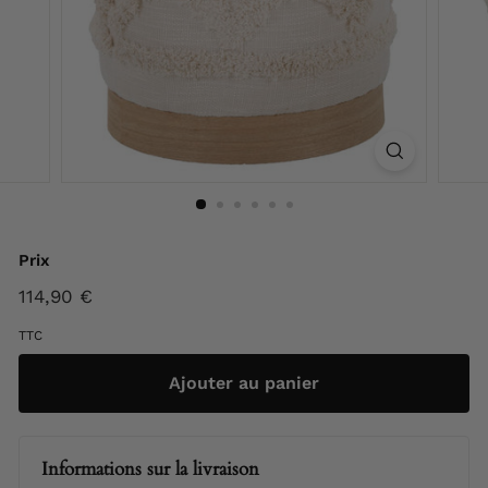
F
r
a
n
c
e
Prix
Prix
114,90 €
114,90
régulier
€
TTC
Ajouter au panier
Informations sur la livraison