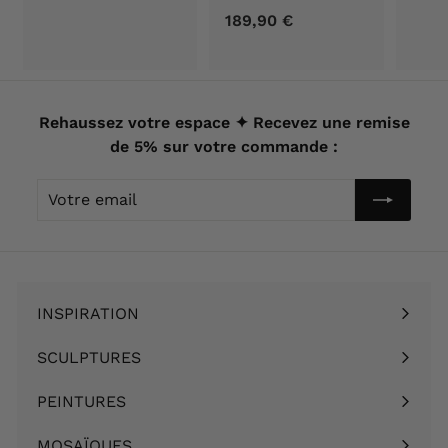
3
189,90 €
1
3
8
,
9
9
,
0
9
Rehaussez votre espace ✦ Recevez une remise
€
0
de 5% sur votre commande :
€
Votre
email
INSPIRATION
Ouvrir
le
SCULPTURES
Ouvrir
menu
le
PEINTURES
Ouvrir
menu
le
MOSAÏQUES