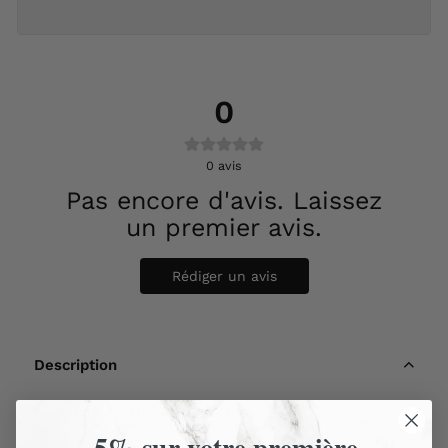
0
0
avis
Pas encore d'avis. Laissez
un premier avis.
Rédiger un avis
Description
À propos de The Ancient Home
-5% sur votre première