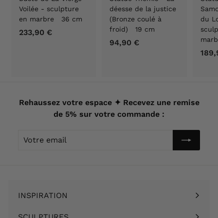
Voilée - sculpture
déesse de la justice
Samo
en marbre 36 cm
(Bronze coulé à
du Lo
froid) 19 cm
scul
233,90 €
2
marb
94,90 €
9
3
189,
4
3
,
,
9
9
0
0
€
Rehaussez votre espace ✦ Recevez une remise
€
de 5% sur votre commande :
Votre
email
INSPIRATION
Ouvrir
le
SCULPTURES