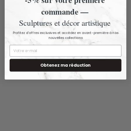
Livraison assurée - Articles fragiles
commande —
Livraison et retours
Sculptures et décor artistique
Nous contacter
Profitez d’offres exclusives et accédez en avant-première à nos
nouvelles collections
Obtenez ma réduction
Vous aimerez aussi