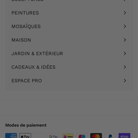
Ouvrir
menu
le
PEINTURES
Ouvrir
menu
le
MOSAÏQUES
Ouvrir
menu
le
MAISON
Ouvrir
menu
le
JARDIN & EXTÉRIEUR
Ouvrir
menu
le
CADEAUX & IDÉES
Ouvrir
menu
le
ESPACE PRO
menu
Modes de paiement