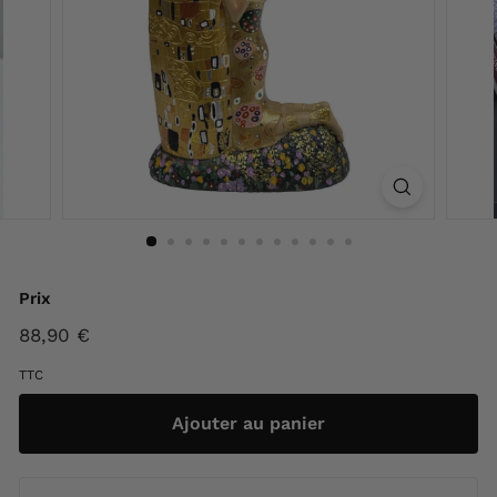
F
r
a
n
c
e
Prix
Prix
88,90 €
88,90
régulier
€
TTC
Ajouter au panier