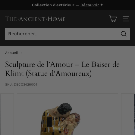
Passer
Collection d’extérieur —
Découvrir
✦
au
Diaporama
contenu
T
Pause
NAVI
h
e
Rech
A
n
Accueil
/
c
Sculpture de l’Amour – Le Baiser de
i
Klimt (Statue d’Amoureux)
e
SKU:
DECO3426004
n
t
H
o
m
e