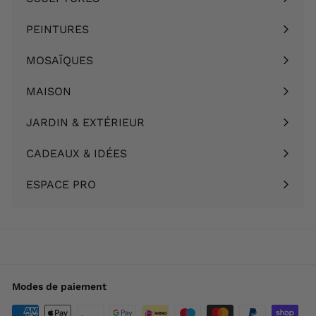
Ouvrir
menu
le
PEINTURES
Ouvrir
menu
le
MOSAÏQUES
Ouvrir
menu
le
MAISON
Ouvrir
menu
le
JARDIN & EXTÉRIEUR
Ouvrir
menu
le
CADEAUX & IDÉES
Ouvrir
menu
le
ESPACE PRO
menu
Modes de paiement