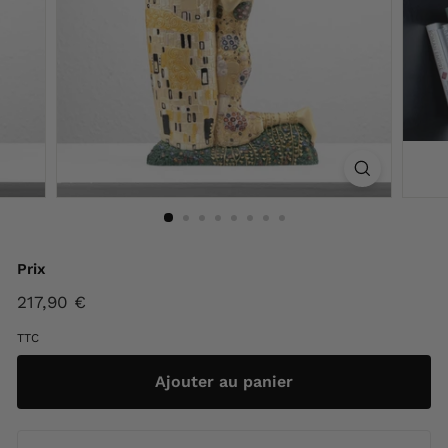
F
r
a
n
c
e
Prix
Prix
217,90 €
217,90
régulier
€
TTC
Ajouter au panier