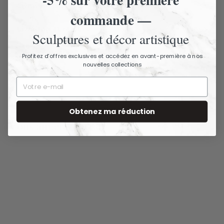
Livraison assurée - Articles fragiles
commande —
Livraison et retours
Sculptures et décor artistique
Nous contacter
Profitez d’offres exclusives et accédez en avant-première à nos
nouvelles collections
Obtenez ma réduction
Vous aimerez aussi