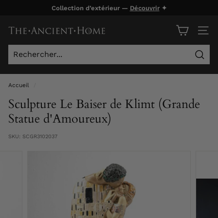
Passer
Collection d’extérieur —
Découvrir
✦
au
Diaporama
contenu
T
Pause
NAVI
h
e
Rech
A
n
Accueil
/
c
Sculpture Le Baiser de Klimt (Grande
i
Statue d'Amoureux)
e
SKU:
SCGR3102037
n
t
H
o
m
e