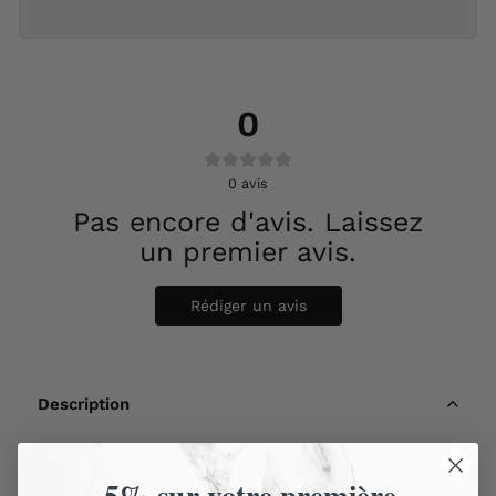
0
0
avis
Pas encore d'avis. Laissez
un premier avis.
Rédiger un avis
Description
À propos de The Ancient Home
-5% sur votre première