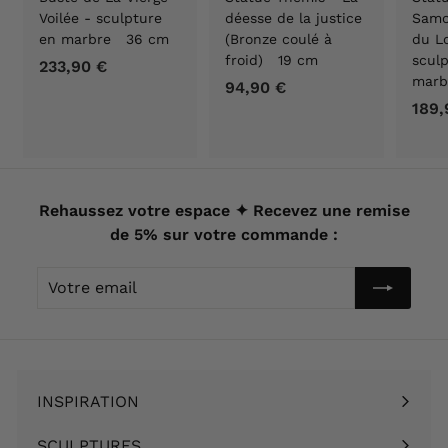
Voilée - sculpture
déesse de la justice
Samo
en marbre 36 cm
(Bronze coulé à
du Lo
froid) 19 cm
scul
233,90 €
2
marb
94,90 €
9
3
189,
4
3
,
,
9
9
0
0
€
Rehaussez votre espace ✦ Recevez une remise
€
de 5% sur votre commande :
Votre
email
INSPIRATION
Ouvrir
le
SCULPTURES