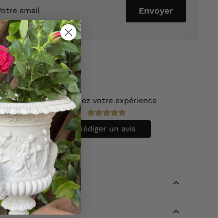
tre
Envoyer
ail
Partagez votre expérience
vis.
Rédiger un avis