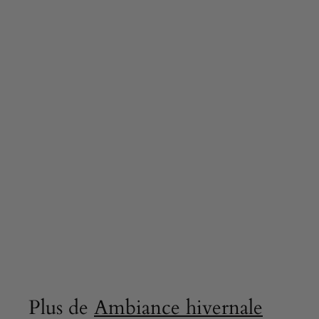
Set de Service à
Salade en Bois
d’Olivier Fait Main
30 cm
25,00 €
2
5
,
0
0
€
Plus de
Ambiance hivernale