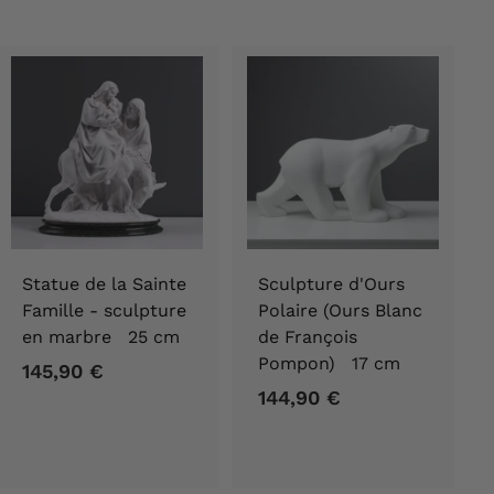
Statue de la Sainte
Sculpture d'Ours
Famille - sculpture
Polaire (Ours Blanc
en marbre 25 cm
de François
Pompon) 17 cm
145,90 €
1
144,90 €
1
4
4
5
4
,
,
9