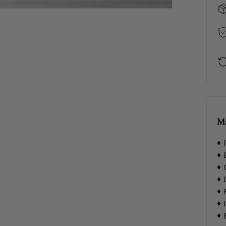
Ma
F
B
C
D
F
L
E