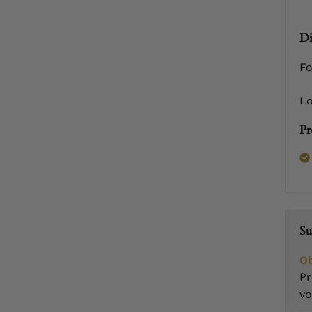
Di
Fo
Lo
Pr
Su
Ob
Pr
v