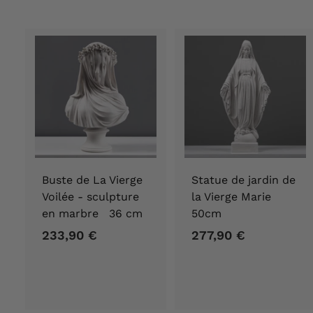
Buste de La Vierge
Statue de jardin de
Voilée - sculpture
la Vierge Marie
en marbre 36 cm
50cm
233,90 €
2
277,90 €
2
3
7
3
7
,
,
9
9