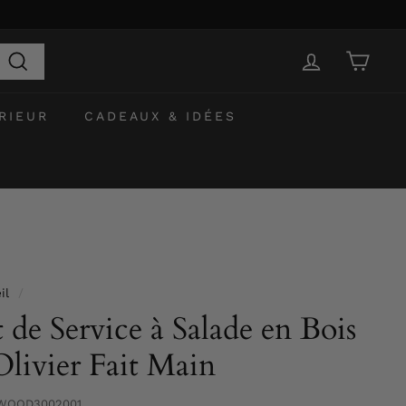
Recherche
RIEUR
CADEAUX & IDÉES
il
/
t de Service à Salade en Bois
Olivier Fait Main
WOOD3002001