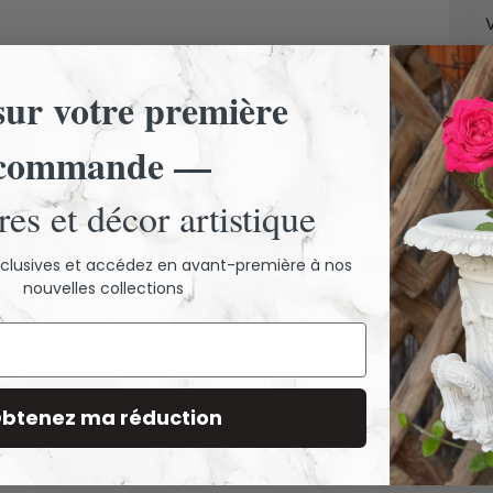
Vo
em
ur votre première
commande —
es et décor artistique
 encore d'avis. Laissez un premier a
exclusives et accédez en avant-première à nos
nouvelles collections
btenez ma réduction