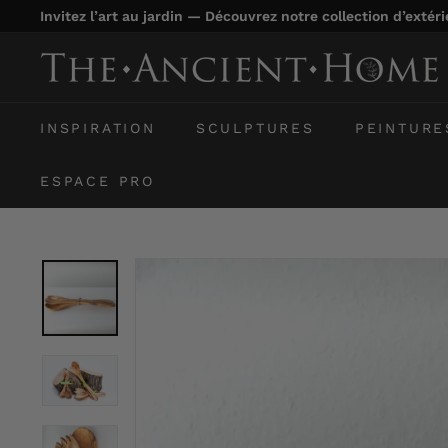
Passer
Invitez l’art au jardin — Découvrez notre collection d’extér
au
Diaporama
contenu
T
Pause
h
e
INSPIRATION
SCULPTURES
PEINTURE
A
n
ESPACE PRO
c
i
e
n
t
H
o
m
e