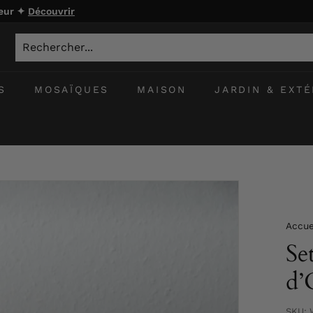
ieur ✦
Découvrir
S
MOSAÏQUES
MAISON
JARDIN & EXTÉ
Accue
Se
d’
SKU: