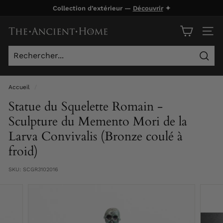
Passer
Collection d’extérieur —
Découvrir
✦
au
Diaporama
contenu
T
Pause
NAVI
h
e
Rech
A
n
Accueil
/
c
Statue du Squelette Romain -
i
Sculpture du Memento Mori de la
e
Larva Convivalis (Bronze coulé à
n
froid)
t
H
SKU:
SCGR3102016
o
m
e