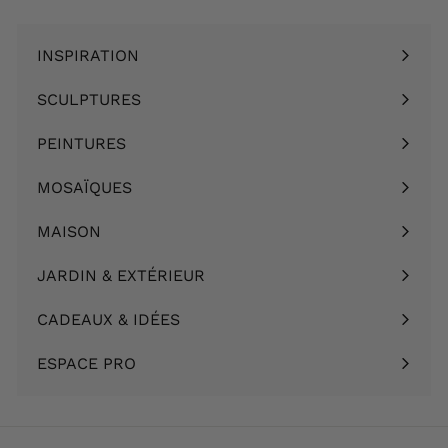
INSPIRATION
Ouvrir
le
SCULPTURES
Ouvrir
menu
le
PEINTURES
Ouvrir
menu
le
MOSAÏQUES
Ouvrir
menu
le
MAISON
Ouvrir
menu
le
JARDIN & EXTÉRIEUR
Ouvrir
menu
le
CADEAUX & IDÉES
Ouvrir
menu
le
ESPACE PRO
menu