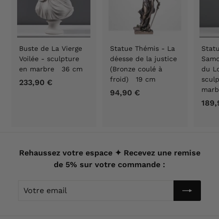
Buste de La Vierge
Statue Thémis - La
Statu
Voilée - sculpture
déesse de la justice
Samo
en marbre 36 cm
(Bronze coulé à
du Lo
froid) 19 cm
scul
233,90 €
2
marb
94,90 €
9
3
189,
4
3
,
,
9
9
0
0
€
Rehaussez votre espace ✦ Recevez une remise
€
de 5% sur votre commande :
Votre
email