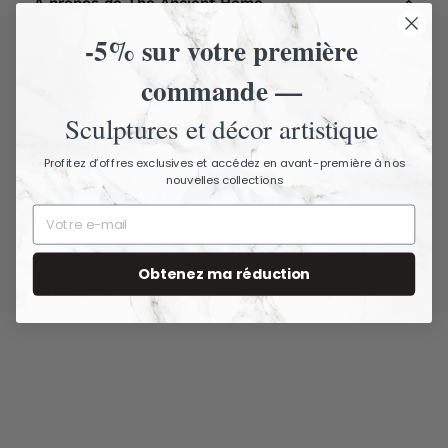
À propos de The Ancient Home
-5% sur votre première
Livraison assurée - Articles fragiles
commande —
Livraison et retours
Sculptures et décor artistique
Nous contacter
Profitez d’offres exclusives et accédez en avant-première à nos
nouvelles collections
Obtenez ma réduction
Vous aimerez aussi