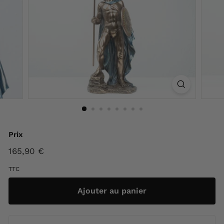
F
r
a
n
c
e
Prix
Prix
165,90 €
165,90
régulier
€
TTC
Ajouter au panier