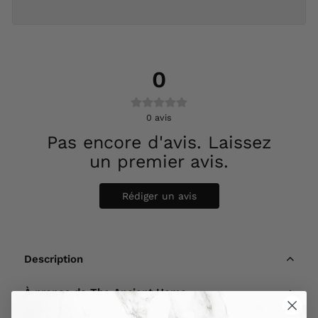
0
0
avis
Pas encore d'avis. Laissez
un premier avis.
Rédiger un avis
Description
À propos de The Ancient Home