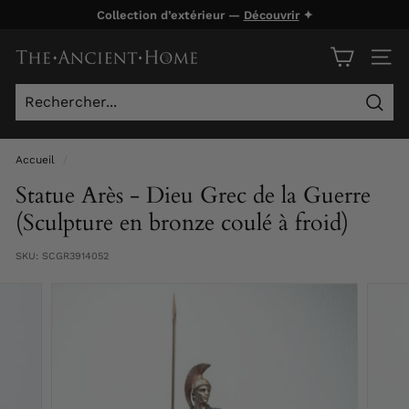
Passer
Collection d’extérieur —
Découvrir
✦
au
Diaporama
contenu
T
Pause
NAVI
h
e
Rech
A
n
Accueil
/
c
Statue Arès - Dieu Grec de la Guerre
i
(Sculpture en bronze coulé à froid)
e
SKU:
SCGR3914052
n
t
H
o
m
e