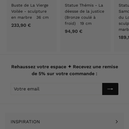
Buste de La Vierge
Statue Thémis - La
Statu
Voilée - sculpture
déesse de la justice
Samo
en marbre 36 cm
(Bronze coulé à
du Lo
froid) 19 cm
scul
233,90 €
2
marb
94,90 €
9
3
189,
4
3
,
,
9
9
0
0
€
Rehaussez votre espace ✦ Recevez une remise
€
de 5% sur votre commande :
Votre
email
INSPIRATION
Ouvrir