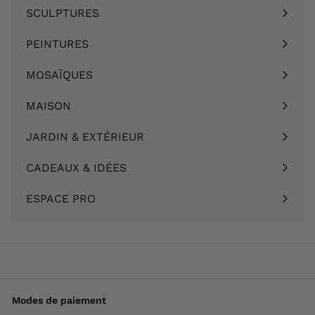
le
SCULPTURES
Ouvrir
menu
le
PEINTURES
Ouvrir
menu
le
MOSAÏQUES
Ouvrir
menu
le
MAISON
Ouvrir
menu
le
JARDIN & EXTÉRIEUR
Ouvrir
menu
le
CADEAUX & IDÉES
Ouvrir
menu
le
ESPACE PRO
menu
Modes de paiement