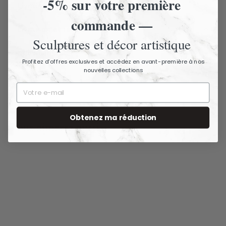
-5% sur votre première
Livraison assurée - Articles fragiles
commande —
Livraison et retours
Sculptures et décor artistique
Nous contacter
Profitez d’offres exclusives et accédez en avant-première à nos
nouvelles collections
Obtenez ma réduction
Vous aimerez aussi