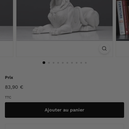
F
r
a
n
c
e
Prix
Prix
83,90 €
83,90
régulier
€
TTC
Ajouter au panier