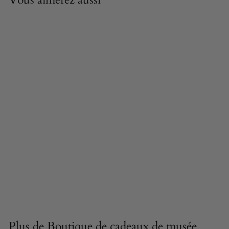
PRÉCOMMANDE DISPONIBLE
Statue de sphinx
(petite taille) -
sculpture en
marbre Longueur :
11 cm
83,90 €
8
3
,
9
0
Plus de
Boutique de cadeaux de musée