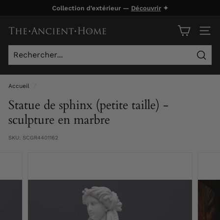
Passer
Collection d’extérieur —
Découvrir
✦
au
Diaporama
contenu
T
Pause
NAVI
h
e
Rech
A
n
Accueil
/
c
Statue de sphinx (petite taille) -
i
sculpture en marbre
e
SKU:
SCGR4401162
n
t
H
o
m
e