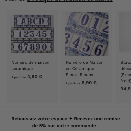
€
Numéro de maison
Numéro de Maison
Stat
céramique
en Céramique
déess
Fleurs Bleues
(Bron
4,90 €
À
À partir de
froi
6,90 €
À
p
À partir de
94,9
p
a
a
r
r
t
t
i
i
Rehaussez votre espace ✦ Recevez une remise
r
r
de 5% sur votre commande :
d