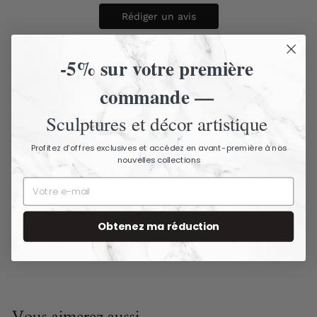
Rédiger un avis
-5% sur votre première
Description
commande —
À propos de The Ancient Home
Sculptures et décor artistique
Livraison assurée - Articles fragiles
Profitez d’offres exclusives et accédez en avant-première à nos
nouvelles collections
Livraison et retours
Nous contacter
Obtenez ma réduction
Vous aimerez aussi