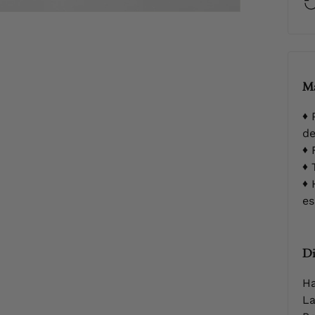
Ma
P
de
F
T
H
es
Di
Ha
La