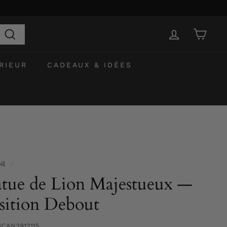
Recherche
RIEUR
CADEAUX & IDÉES
il
/
atue de Lion Majestueux —
sition Debout
SCAN3912115