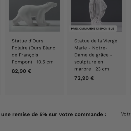
PRÉCOMMANDE DISPONIBLE
Statue d'Ours
Statue de la Vierge
Polaire (Ours Blanc
Marie - Notre-
de François
Dame de grâce -
Pompon) 10,5 cm
sculpture en
marbre 23 cm
82,90 €
8
72,90 €
7
2
2
,
,
9
9
0
0
€
Votre
 une remise de 5% sur votre commande :
€
emai