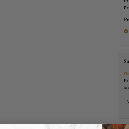
Pr
Po
Pr
Su
Ob
Pr
v
Vo
em