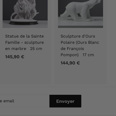
Statue de la Sainte
Sculpture d'Ours
Famille - sculpture
Polaire (Ours Blanc
en marbre 25 cm
de François
Pompon) 17 cm
145,90 €
1
144,90 €
1
4
4
5
4
,
,
9
9
0
0
€
Envoyer
l
€