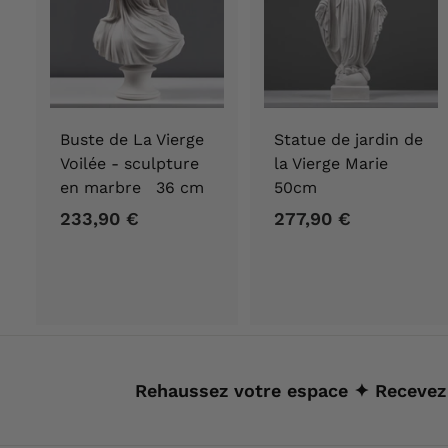
Buste de La Vierge
Statue de jardin de
Voilée - sculpture
la Vierge Marie
en marbre 36 cm
50cm
233,90 €
2
277,90 €
2
3
7
3
7
,
,
9
9
0
0
€
€
Rehaussez votre espace ✦ Recevez