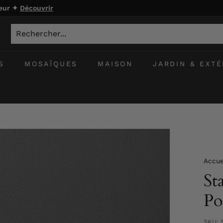
ieur ✦
Découvrir
S
MOSAÏQUES
MAISON
JARDIN & EXTÉ
Accue
St
Po
SKU: