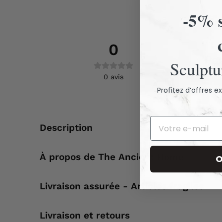
-5% s
0
Pas
Sculptur
0
avis
Profitez d’offres 
Description
À propos de The Ancient Home
O
Livraison assurée - Articles fragiles
Livraison et retours