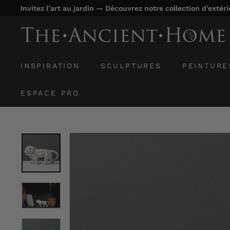
Passer
Invitez l’art au jardin — Découvrez notre collection d’extér
au
Diaporama
contenu
T
Pause
h
e
INSPIRATION
SCULPTURES
PEINTURE
A
n
ESPACE PRO
c
i
e
n
t
H
o
m
e