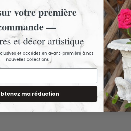
ur votre première
commande —
 encore d'avis. Laissez un premier a
es et décor artistique
exclusives et accédez en avant-première à nos
nouvelles collections
btenez ma réduction