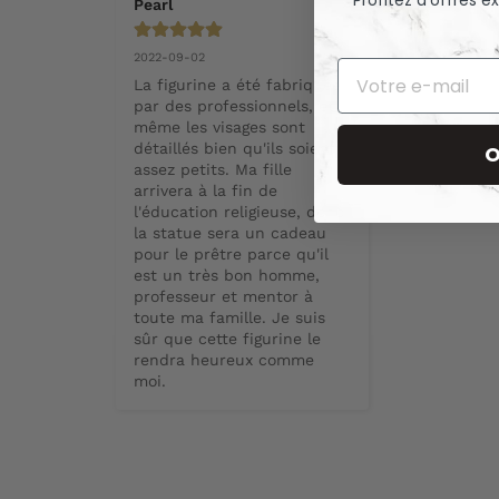
Profitez d’offres 
Pearl
2022-09-02
La figurine a été fabriquée 
par des professionnels, et 
même les visages sont 
détaillés bien qu'ils soient 
O
assez petits. Ma fille 
arrivera à la fin de 
l'éducation religieuse, donc 
la statue sera un cadeau 
pour le prêtre parce qu'il 
est un très bon homme, 
professeur et mentor à 
toute ma famille. Je suis 
sûr que cette figurine le 
rendra heureux comme 
moi.