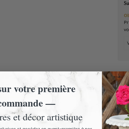
Su
Ob
Pr
v
Vo
em
ur votre première
commande —
es et décor artistique