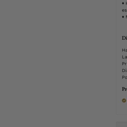
H
es
M
Di
Ha
La
Pr
Di
Po
Pr