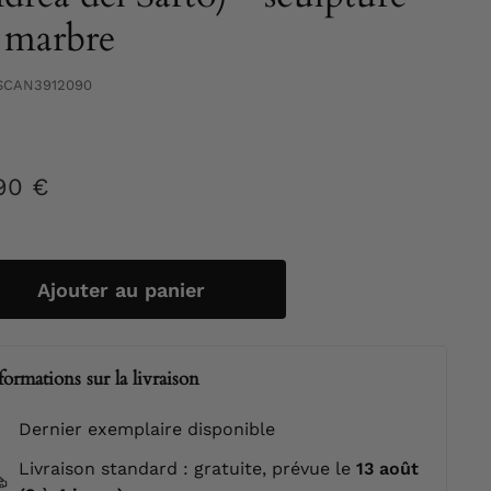
 marbre
SCAN3912090
90 €
32,90
ier
€
Ajouter au panier
formations sur la livraison
Dernier exemplaire disponible
Livraison standard : gratuite, prévue le
13 août