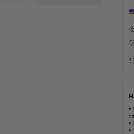
Ma
P
de
F
T