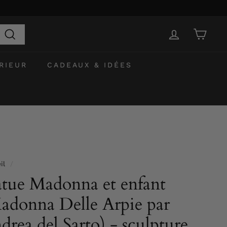
Recherche
RIEUR
CADEAUX & IDÉES
il
/
atue Madonna et enfant
adonna Delle Arpie par
drea del Sarto) - sculpture