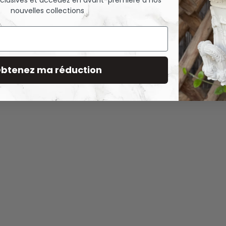
exclusives et accédez en avant-première à nos
nouvelles collections
btenez ma réduction