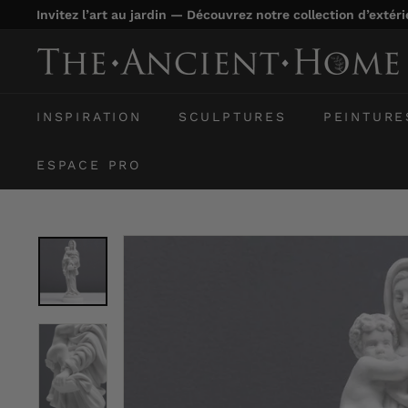
Passer
Invitez l’art au jardin — Découvrez notre collection d’extér
au
Diaporama
contenu
T
Pause
h
e
INSPIRATION
SCULPTURES
PEINTURE
A
n
ESPACE PRO
c
i
e
n
t
H
o
m
e