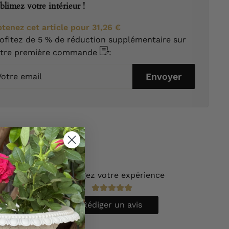
blimez votre intérieur !
tenez cet article pour
31,26 €
ofitez de 5 % de réduction supplémentaire sur
otre première commande
:
tre
Envoyer
ail
(
1
)
Partagez votre expérience
(
0
)
(
0
)
(
0
)
Rédiger un avis
(
0
)