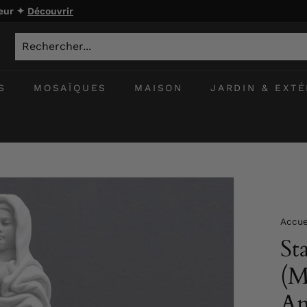
ieur ✦
Découvrir
S
MOSAÏQUES
MAISON
JARDIN & EXTÉ
Accue
St
(M
An