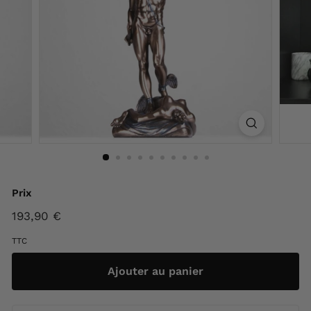
F
r
a
n
c
e
Prix
Prix
193,90 €
193,90
régulier
€
TTC
Ajouter au panier