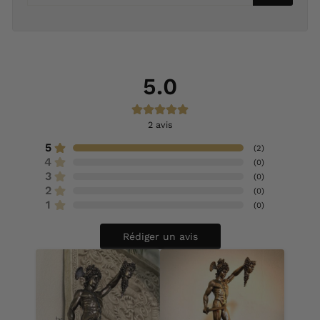
5.0
2
avis
5
(
2
)
4
(
0
)
3
(
0
)
2
(
0
)
1
(
0
)
Rédiger un avis