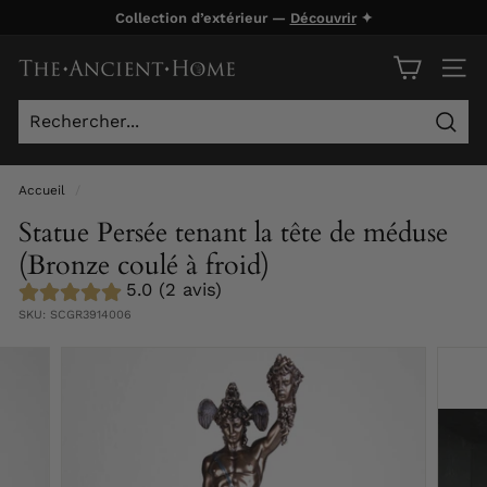
Passer
Collection d’extérieur —
Découvrir
✦
au
Diaporama
contenu
T
Pause
NAVI
h
e
Rech
A
n
Accueil
/
c
Statue Persée tenant la tête de méduse
i
(Bronze coulé à froid)
e
5.0 (2 avis)
n
SKU:
SCGR3914006
t
H
o
m
e