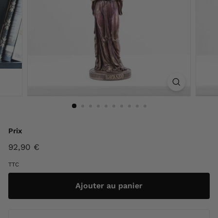
F
r
a
n
c
e
Prix
Prix
92,90 €
92,90
régulier
€
TTC
Ajouter au panier