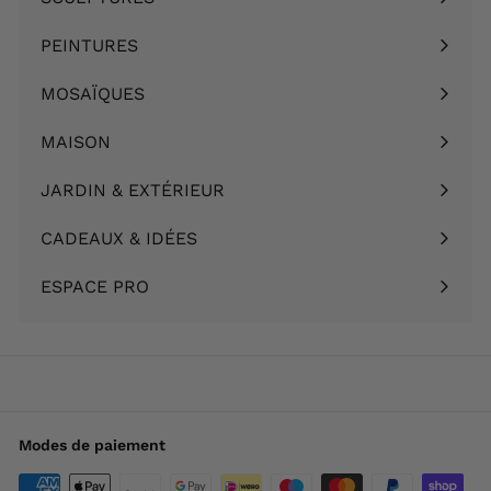
Ouvrir
menu
le
PEINTURES
Ouvrir
menu
le
MOSAÏQUES
Ouvrir
menu
le
MAISON
Ouvrir
menu
le
JARDIN & EXTÉRIEUR
Ouvrir
menu
le
CADEAUX & IDÉES
Ouvrir
menu
le
ESPACE PRO
menu
Modes de paiement