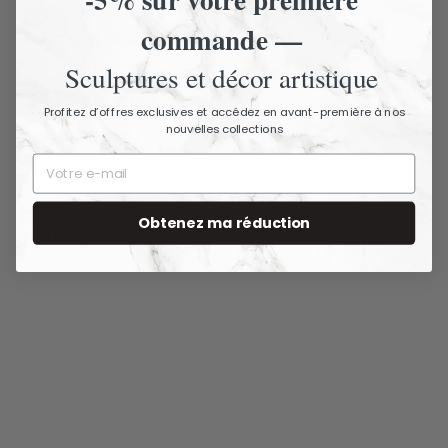
commande —
Livraison et retours
Sculptures et décor artistique
Nous contacter
Profitez d’offres exclusives et accédez en avant-première à nos
nouvelles collections
Obtenez ma réduction
Vous aimerez aussi