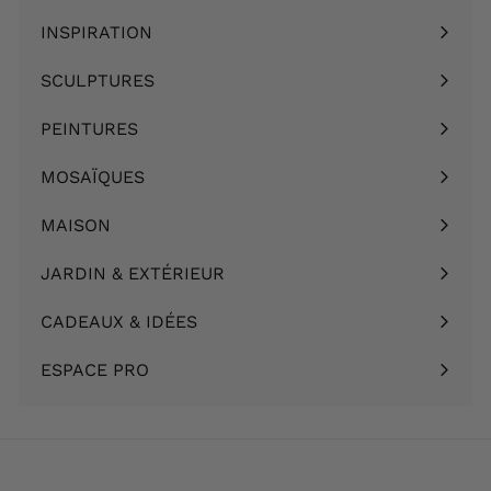
0
€
€
INSPIRATION
Ouvrir
le
SCULPTURES
Ouvrir
menu
le
PEINTURES
Ouvrir
menu
le
MOSAÏQUES
Ouvrir
menu
le
MAISON
Ouvrir
menu
le
JARDIN & EXTÉRIEUR
Ouvrir
menu
le
CADEAUX & IDÉES
Ouvrir
menu
le
ESPACE PRO
menu