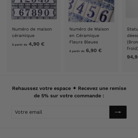
Numéro de maison
Numéro de Maison
Stat
céramique
en Céramique
déess
Fleurs Bleues
(Bron
4,90 €
À
À partir de
froi
6,90 €
À
p
À partir de
94,9
p
a
a
r
r
t
t
i
i
Rehaussez votre espace ✦ Recevez une remise
r
r
de 5% sur votre commande :
d
d
e
Votre
e
4
email
6
,
,
9
9
0