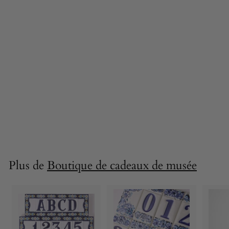
Lampe à huile de
Jupiter - céramique
romaine 23 cm
79,90 €
7
9
,
9
0
Plus de
Boutique de cadeaux de musée
€