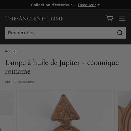
Passer
Collection d’extérieur —
Découvrir
✦
au
Diaporama
contenu
T
Pause
NAVI
h
e
Rech
A
n
Accueil
/
c
Lampe à huile de Jupiter - céramique
i
romaine
e
SKU:
CERO3421030
n
t
H
o
m
e