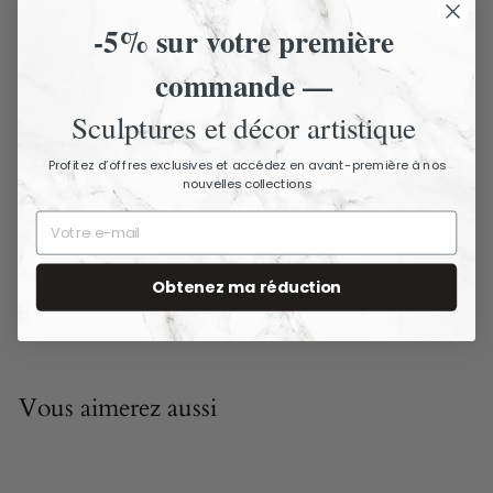
-5% sur votre première
Description
commande —
À propos de The Ancient Home
Sculptures et décor artistique
Livraison assurée - Articles fragiles
Profitez d’offres exclusives et accédez en avant-première à nos
nouvelles collections
Livraison et retours
Nous contacter
Obtenez ma réduction
Vous aimerez aussi