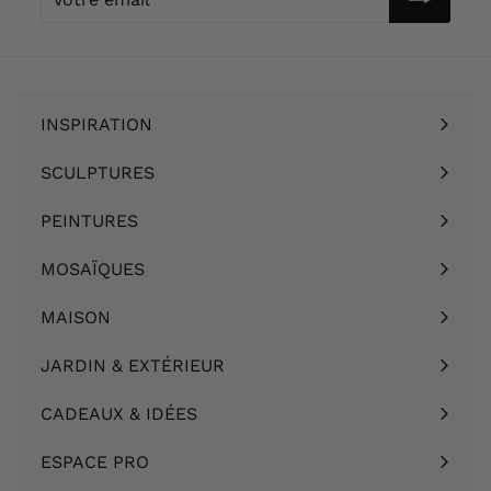
email
INSPIRATION
Ouvrir
le
SCULPTURES
Ouvrir
menu
le
PEINTURES
Ouvrir
menu
le
MOSAÏQUES
Ouvrir
menu
le
MAISON
Ouvrir
menu
le
JARDIN & EXTÉRIEUR
Ouvrir
menu
le
CADEAUX & IDÉES
Ouvrir
menu
le
ESPACE PRO
menu