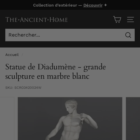
Passer
Collection d’extérieur —
Découvrir
✦
au
Diaporama
contenu
T
Pause
NAVI
h
e
Rech
A
n
Accueil
/
c
Statue de Diadumène - grande
i
sculpture en marbre blanc
e
SKU:
SCRO3420024W
n
t
H
o
m
e