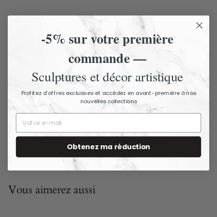
Description
-5% sur votre première
À propos de The Ancient Home
commande —
Sculptures et décor artistique
Livraison assurée - Articles fragiles
Profitez d’offres exclusives et accédez en avant-première à nos
Livraison et retours
nouvelles collections
Nous contacter
Obtenez ma réduction
Vous aimerez aussi