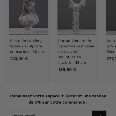
€
Buste de La Vierge
Statue Victoire de
Statu
Voilée - sculpture
Samothrace (musée
la V
en marbre 36 cm
du Louvre) -
50c
sculpture en
233,90 €
2
277,
marbre 33 cm
3
189,90 €
1
3
8
,
9
9
,
0
9
Rehaussez votre espace ✦ Recevez une remise
€
0
de 5% sur votre commande :
€
Votre