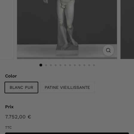
F
r
a
n
c
e
Color
BLANC PUR
PATINE VIEILLISSANTE
Prix
Prix
7.752,00 €
7.752,00
régulier
€
TTC