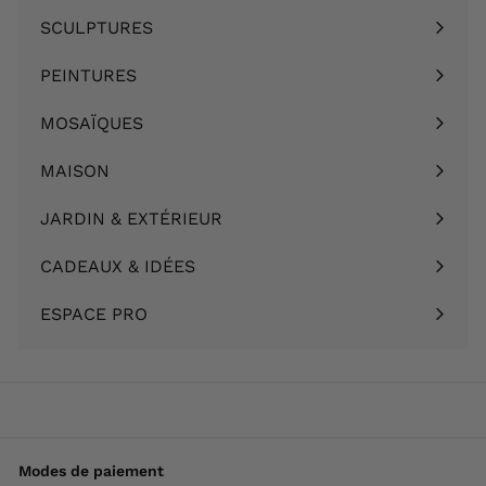
le
SCULPTURES
Ouvrir
menu
le
PEINTURES
Ouvrir
menu
le
MOSAÏQUES
Ouvrir
menu
le
MAISON
Ouvrir
menu
le
JARDIN & EXTÉRIEUR
Ouvrir
menu
le
CADEAUX & IDÉES
Ouvrir
menu
le
ESPACE PRO
menu
Modes de paiement