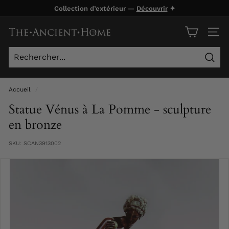
Passer
Collection d’extérieur —
Découvrir
✦
au
Diaporama
contenu
T
Pause
NAVI
h
e
Rech
A
n
Accueil
/
c
Statue Vénus à La Pomme - sculpture
i
en bronze
e
SKU:
SCAN3913002
n
t
H
o
m
e