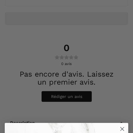
0
0
avis
Pas encore d'avis. Laissez
un premier avis.
Rédiger un avis
Description