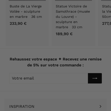
Buste de La Vierge
Statue Victoire de
Statu
Voilée - sculpture
Samothrace (musée
la V
en marbre 36 cm
du Louvre) -
50c
sculpture en
233,90 €
2
277,
marbre 33 cm
3
189,90 €
1
3
8
,
9
9
,
0
9
Rehaussez votre espace ✦ Recevez une remise
€
0
de 5% sur votre commande :
€
Votre
email
INSPIRATION
Ouvrir