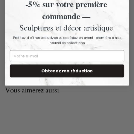
-5% sur votre première
À propos de The Ancient Home
commande —
Livraison assurée - Articles fragiles
Sculptures et décor artistique
Livraison et retours
Profitez d’offres exclusives et accédez en avant-première à nos
nouvelles collections
Nous contacter
Obtenez ma réduction
Vous aimerez aussi